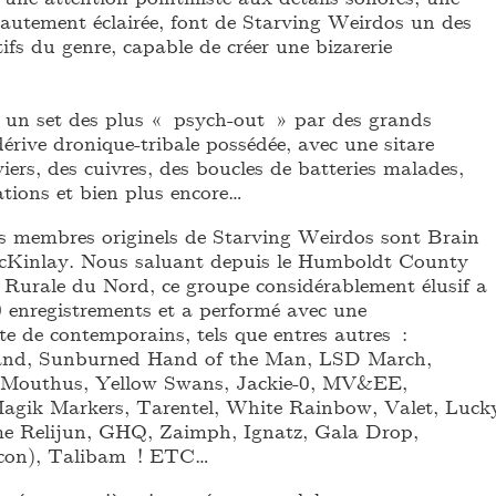
autement éclairée, font de Starving Weirdos un des
tifs du genre, capable de créer une bizarerie
 un set des plus « psych-out » par des grands
 dérive dronique-tribale possédée, avec une sitare
aviers, des cuivres, des boucles de batteries malades,
ations et bien plus encore…
s membres originels de Starving Weirdos sont Brain
McKinlay. Nous saluant depuis le Humboldt County
e Rurale du Nord, ce groupe considérablement élusif a
 enregistrements et a performé avec une
te de contemporains, tels que entres autres :
and, Sunburned Hand of the Man, LSD March,
, Mouthus, Yellow Swans, Jackie-0, MV&EE,
agik Markers, Tarentel, White Rainbow, Valet, Luck
e Relijun, GHQ, Zaimph, Ignatz, Gala Drop,
icon), Talibam ! ETC…