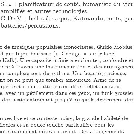
S.L. : planificateur de conté, humaniste du vie
amplifiés et autres technologies.
G.De.V : belles écharpes, Katmandu, mots, gen
batteries/percussions.
ux de musiques populaires iconoclastes, Guido Möbius
 cd pur bijou-bonheur (« Gebirge » sur le label
Kalk). Une capacité infinie à enchanter, confondre et
dre à travers une instrumentation et des arrangemen
n complexe sens du rythme. Une beauté gracieuse,
dont on ne peut que tomber amoureux. Armé de sa
mpette et d’une batterie complète d’effets en série,
, avec un pétillement dans ces yeux, un funk grossier
 des beats entraînant jusqu’à ce qu’ils deviennent des
ces live et ce contexte noisy, la grande habileté de
odies et sa douce touche particulière pour les
ont savamment mises en avant. Des arrangements