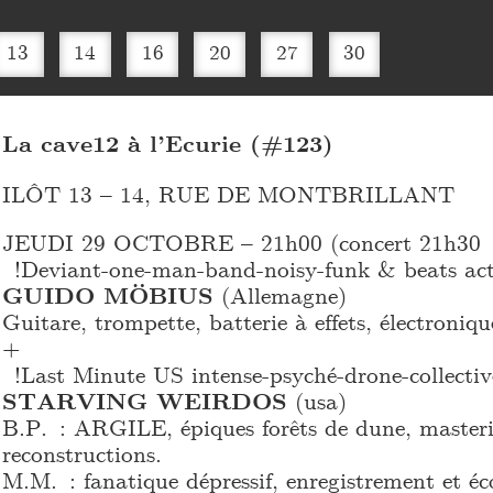
13
14
16
20
27
30
La cave12 à l’Ecurie (#123)
ILÔT 13 – 14, RUE DE MONTBRILLANT
JEUDI 29 OCTOBRE – 21h00 (concert 21h30 
!Deviant-one-man-band-noisy-funk & beats act
GUIDO MÖBIUS
(Allemagne)
Guitare, trompette, batterie à effets, électroniqu
+
!Last Minute US intense-psyché-drone-collectiv
STARVING WEIRDOS
(usa)
B.P. : ARGILE, épiques forêts de dune, masteri
reconstructions.
M.M. : fanatique dépressif, enregistrement et éc