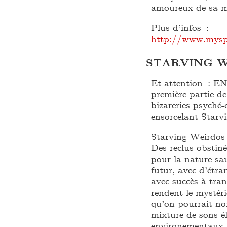
amoureux de sa 
Plus d’infos :
http://www.mysp
STARVING 
Et attention : 
première partie d
bizareries psyché
ensorcelant Starv
Starving Weirdos 
Des reclus obstinés
pour la nature sa
futur, avec d’étra
avec succès à tra
rendent le mystéri
qu’on pourrait no
mixture de sons é
environementaux, u