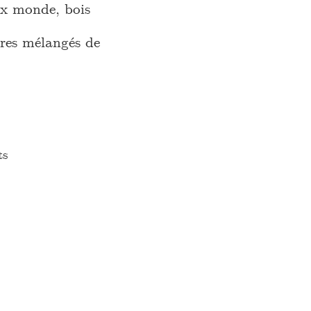
ux monde, bois
res mélangés de
ts