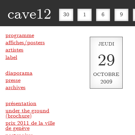
cave12
30
1
6
9
programme
affiches/posters
JEUDI
artistes
29
label
diaporama
OCTOBRE
presse
2009
archives
présentation
under the ground
(brochure)
prix 2011 de la ville
de genève