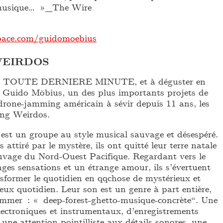
musique… »_The Wire
ace.com/guidomoebius
WEIRDOS
EN TOUTE DERNIERE MINUTE, et à déguster en
e Guido Möbius, un des plus importants projets de
-drone-jamming américain à sévir depuis 11 ans, les
ing Weirdos.
est un groupe au style musical sauvage et désespéré.
 attiré par le mystère, ils ont quitté leur terre natale
uvage du Nord-Ouest Pacifique. Regardant vers le
nges sensations et un étrange amour, ils s’évertuent
nsformer le quotidien en qqchose de mystérieux et
eux quotidien. Leur son est un genre à part entière,
mmer : « deep-forest-ghetto-musique-concrète“. Une
lectroniques et instrumentaux, d’enregistrements
ne attention pointilliste aux détails sonores, une