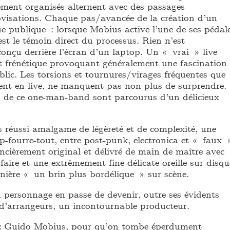
ement organisés alternent avec des passages
ovisations. Chaque pas/avancée de la création d’un
e publique : lorsque Möbius active l’une de ses pédal
 est le témoin direct du processus. Rien n’est
onçu derrière l’écran d’un laptop. Un « vrai » live
 frénétique provoquant généralement une fascination
blic. Les torsions et tournures/virages fréquentes que
nt en live, ne manquent pas non plus de surprendre.
ts de ce one-man-band sont parcourus d’un délicieux
s réussi amalgame de légèreté et de complexité, une
p-fourre-tout, entre post-punk, electronica et « faux 
ncièrement original et délivré de main de maître avec
-faire et une extrêmement fine-délicate oreille sur disqu
nière « un brin plus bordélique » sur scène.
personnage en passe de devenir, outre ses évidents
d’arrangeurs, un incontournable producteur.
hez Guido Möbius, pour qu’on tombe éperdument