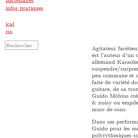
partenaires
infos pratiques
ical
rss
Rechercher :
Agitateur facétie
est l’auteur d’un
allemand Karaoke 
suspendre/surpren
peu commune et u
faite de variété 
guitare, de sa tro
Guido Möbius crée
& noisy ou empile
murs de sons.
Dans ses performan
Guido pour les mél
polyrythmiques s