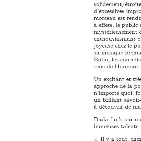
solidement/étroit
d’excessives impr
morceau est rendu
à effets, le public
mystérieusement c
enthousiasmant et
joyeuse chez le pu
sa musique prenne
Enfin, les concer
sens de l’humour.
Un excitant et trè
approche de la po
n’importe quoi, fo
un brillant savoir
à découvrir de ma
Dada-funk par un 
immenses talents 
« Il y a tout, c