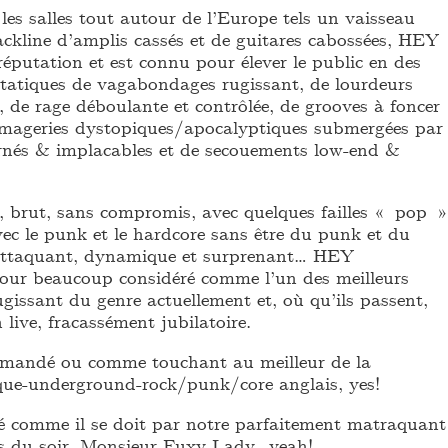
es salles tout autour de l’Europe tels un vaisseau
ackline d’amplis cassés et de guitares cabossées, HEY
utation et est connu pour élever le public en des
xtatiques de vagabondages rugissant, de lourdeurs
 de rage déboulante et contrôlée, de grooves à foncer
imageries dystopiques/apocalyptiques submergées par
rnés & implacables et de secouements low-end &
 brut, sans compromis, avec quelques failles « pop »
 avec le punk et le hardcore sans être du punk et du
, attaquant, dynamique et surprenant… HEY
r beaucoup considéré comme l’un des meilleurs
gissant du genre actuellement et, où qu’ils passent,
n live, fracassément jubilatoire.
mandé ou comme touchant au meilleur de la
que-underground-rock/punk/core anglais, yes!
 comme il se doit par notre parfaitement matraquant
es du soir, Monsieur Fuxy Lady_yeah!