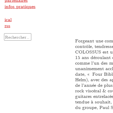
partenaires
infos pratiques
ical
rss
Rechercher :
Forgeant une comb
contrôle, tendres
COLOSSUS est une 
15 ans déroulant d
comme l’un des me
unanimement acclam
date, « Four Bibl
Helm), avec des ap
de l’année de pl
rock viscéral & co
guitares entrelacé
tendue à souhait, 
du groupe, Paul S