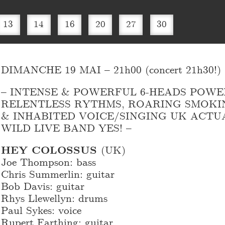
13
14
16
20
27
30
DIMANCHE 19 MAI – 21h00 (concert 21h30!)
– INTENSE & POWERFUL 6-HEADS POWE
RELENTLESS RYTHMS, ROARING SMOKI
& INHABITED VOICE/SINGING UK ACTU
WILD LIVE BAND YES! –
HEY COLOSSUS
(UK)
Joe Thompson: bass
Chris Summerlin: guitar
Bob Davis: guitar
Rhys Llewellyn: drums
Paul Sykes: voice
Rupert Farthing: guitar