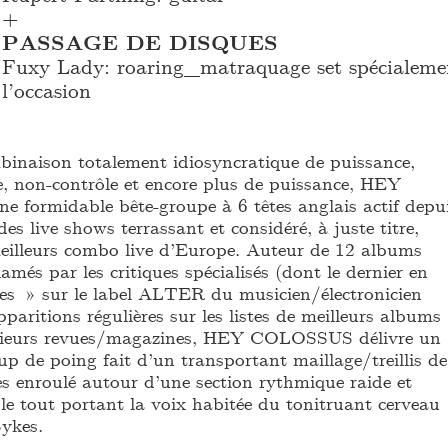
+
PASSAGE DE DISQUES
Fuxy Lady: roaring_
matraquage set spécialeme
l’occasion
inaison totalement idiosyncratique de puissance,
se, non-contrôle et encore plus de puissance, HEY
formidable bête-groupe à 6 têtes anglais actif depu
es live shows terrassant et considéré, à juste titre,
illeurs combo live d’Europe. Auteur de 12 albums
és par les critiques spécialisés (dont le dernier en
es » sur le label ALTER du musicien/électronicien
paritions régulières sur les listes de meilleurs albums
usieurs revues/magazines, HEY COLOSSUS délivre un
up de poing fait d’un transportant maillage/treillis de
es enroulé autour d’une section rythmique raide et
le tout portant la voix habitée du tonitruant cerveau
ykes.