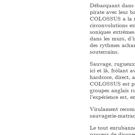
Débarquant dans l
pirate avec leur b
COLOSSUS a la rép
circonvolutions e
soniques extrêmes,
dans les murs, d’
des rythmes acha
souterrains.
Sauvage, rugueux,
ici et là, frôlant
hardcore, direct
COLOSSUS est pou
groupes anglais ru
l’expérience est, e
Virulament recom
sauvagerie-matra
Le tout enrubanné
passeur de disqu