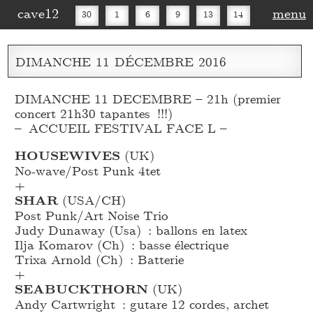
cave12
menu
30
1
6
9
13
14
16
20
27
30
DIMANCHE
11
DÉCEMBRE
2016
DIMANCHE 11 DECEMBRE – 21h (premier
concert 21h30 tapantes !!!)
– ACCUEIL FESTIVAL FACE L –
HOUSEWIVES
(UK)
No-wave/Post Punk 4tet
+
SHAR
(USA/CH)
Post Punk/Art Noise Trio
Judy Dunaway (Usa) : ballons en latex
Ilja Komarov (Ch) : basse électrique
Trixa Arnold (Ch) : Batterie
+
SEABUCKTHORN
(UK)
Andy Cartwright : gutare 12 cordes, archet