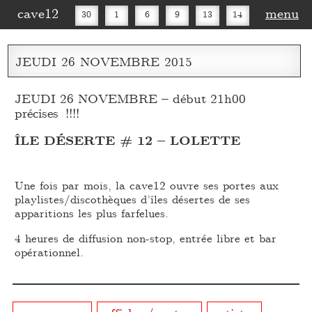
cave12
menu
30
1
6
9
13
14
16
20
27
30
JEUDI
26
NOVEMBRE
2015
JEUDI 26 NOVEMBRE – début 21h00
précises !!!!
ÎLE DÉSERTE # 12 – LOLETTE
Une fois par mois, la cave12 ouvre ses portes aux
playlistes/discothèques d’îles désertes de ses
apparitions les plus farfelues.
4 heures de diffusion non-stop, entrée libre et bar
opérationnel.
programme
affiches/posters
artistes