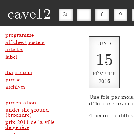
cave12
30
1
6
9
programme
affiches/posters
LUNDI
artistes
15
label
diaporama
FÉVRIER
presse
2016
archives
Une fois par mois
présentation
d’îles désertes de
under the ground
(brochure)
4 heures de diffus
prix 2011 de la ville
de genève