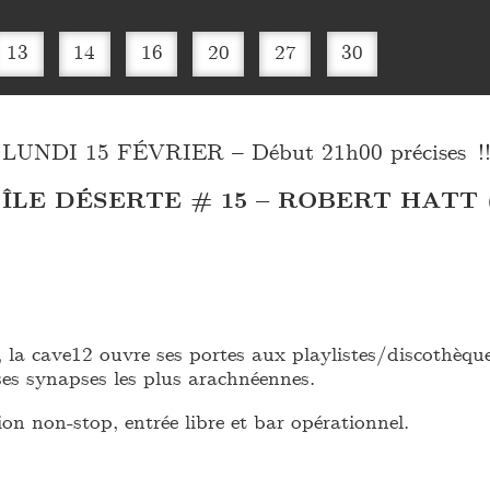
13
14
16
20
27
30
LUNDI 15 FÉVRIER – Début 21h00 précises !!
ÎLE DÉSERTE # 15 – ROBERT HATT 
, la cave12 ouvre ses portes aux playlistes/discothèqu
 ses synapses les plus arachnéennes.
ion non-stop, entrée libre et bar opérationnel.