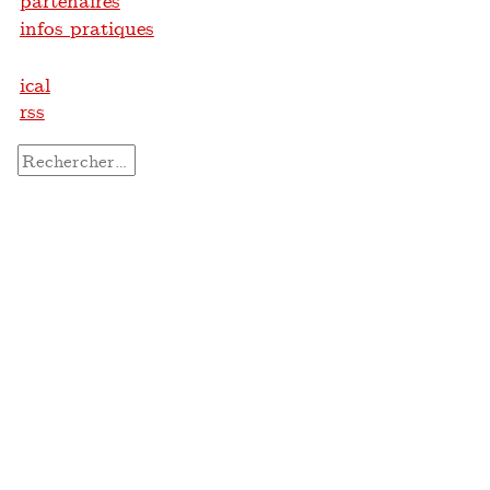
partenaires
infos pratiques
ical
rss
Rechercher :