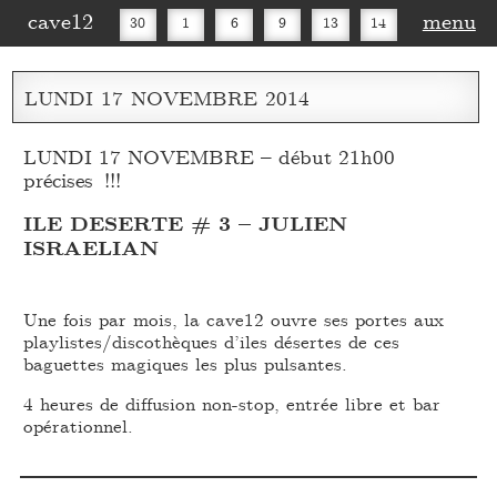
cave12
menu
30
1
6
9
13
14
16
20
27
30
LUNDI
17
NOVEMBRE
2014
LUNDI 17 NOVEMBRE – début 21h00
précises !!!
ILE DESERTE # 3 – JULIEN
ISRAELIAN
Une fois par mois, la cave12 ouvre ses portes aux
playlistes/discothèques d’iles désertes de ces
baguettes magiques les plus pulsantes.
4 heures de diffusion non-stop, entrée libre et bar
opérationnel.