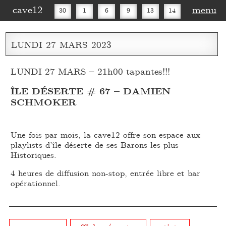
cave12
menu
30
1
6
9
13
14
16
20
27
30
LUNDI
27
MARS
2023
LUNDI 27 MARS – 21h00 tapantes!!!
ÎLE DÉSERTE # 67 – DAMIEN
SCHMOKER
Une fois par mois, la cave12 offre son espace aux
playlists d’île déserte de ses Barons les plus
Historiques.
4 heures de diffusion non-stop, entrée libre et bar
opérationnel.