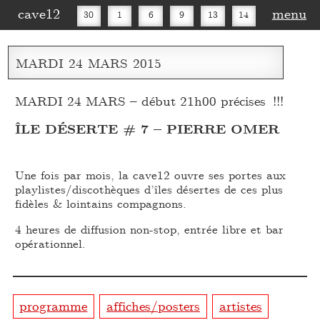
cave12
menu
30
1
6
9
13
14
16
20
27
30
MARDI
24
MARS
2015
MARDI 24 MARS – début 21h00 précises !!!
ÎLE DÉSERTE # 7 – PIERRE OMER
Une fois par mois, la cave12 ouvre ses portes aux
playlistes/discothèques d’îles désertes de ces plus
fidèles & lointains compagnons.
4 heures de diffusion non-stop, entrée libre et bar
opérationnel.
programme
affiches/posters
artistes