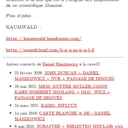
de ce scientifique illuminé.
Plus d’infos :
KAUMWALD :
https://kaumwald.bandcamp.com/
https://soundcloud.com/k-a-u-m-w-a-l-d
Autres concerts de
Daniel Maszkowicz
à la cave12:
22 février 2026
:
JOHN DUNCAN + DANIEL
MASZKOWICZ + NVR + PASSAGE DE DISQUES
23 mai 2021
:
MKM: GUNTER MULLER/JASON
KAHN/NORBERT MOSLANG + OLO·WICZ +
PASSAGE DE DISQUES
24 mars 2021
:
RADIO: INFLUUT
14 juin 2019
:
CARTE BLANCHE # 100 – DANIEL
MASZKOWICZ
6 mai 2018
:
ZOHASTRE + BIBLIOTEQ MDULAIR with