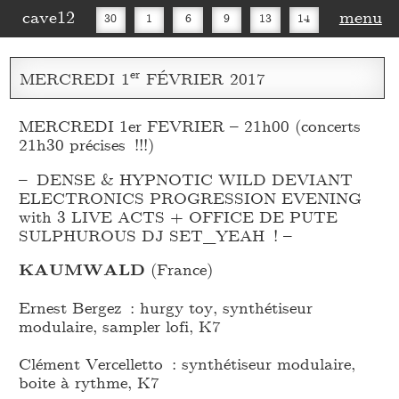
cave12
menu
30
1
6
9
13
14
16
20
27
30
er
MERCREDI
1
FÉVRIER
2017
MERCREDI 1er FEVRIER – 21h00 (concerts
21h30 précises !!!)
– DENSE & HYPNOTIC WILD DEVIANT
ELECTRONICS PROGRESSION EVENING
with 3 LIVE ACTS + OFFICE DE PUTE
SULPHUROUS DJ SET_
YEAH ! –
KAUMWALD
(France)
Ernest Bergez : hurgy toy, synthétiseur
modulaire, sampler lofi, K7
Clément Vercelletto : synthétiseur modulaire,
boite à rythme, K7