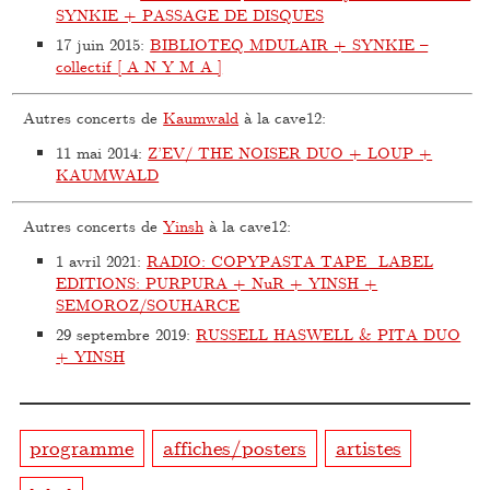
SYNKIE + PASSAGE DE DISQUES
17 juin 2015
:
BIBLIOTEQ MDULAIR + SYNKIE –
collectif [ A N Y M A ]
Autres concerts de
Kaumwald
à la cave12:
11 mai 2014
:
Z’EV/ THE NOISER DUO + LOUP +
KAUMWALD
Autres concerts de
Yinsh
à la cave12:
1 avril 2021
:
RADIO: COPYPASTA TAPE_LABEL
EDITIONS: PURPURA + NuR + YINSH +
SEMOROZ/SOUHARCE
29 septembre 2019
:
RUSSELL HASWELL & PITA DUO
+ YINSH
programme
affiches/posters
artistes