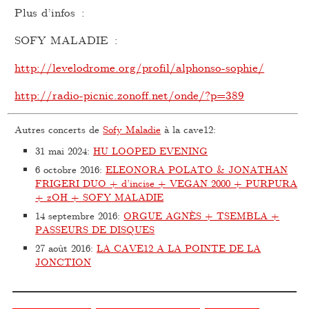
Plus d’infos :
SOFY MALADIE :
http://levelodrome.org/profil/alphonso-sophie/
http://radio-picnic.zonoff.net/onde/?p=389
Autres concerts de
Sofy Maladie
à la cave12:
31 mai 2024
:
HU LOOPED EVENING
6 octobre 2016
:
ELEONORA POLATO & JONATHAN
FRIGERI DUO + d’incise + VEGAN 2000 + PURPURA
+ zOH + SOFY MALADIE
14 septembre 2016
:
ORGUE AGNÈS + TSEMBLA +
PASSEURS DE DISQUES
27 août 2016
:
LA CAVE12 A LA POINTE DE LA
JONCTION