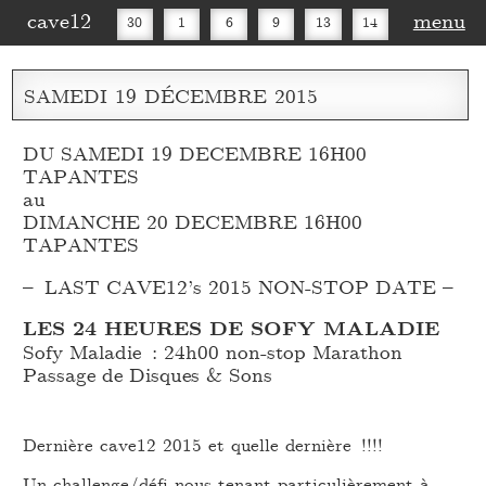
cave12
menu
30
1
6
9
13
14
16
20
27
30
SAMEDI
19
DÉCEMBRE
2015
DU SAMEDI 19 DECEMBRE 16H00
TAPANTES
au
DIMANCHE 20 DECEMBRE 16H00
TAPANTES
– LAST CAVE12’s 2015 NON-STOP DATE –
LES 24 HEURES DE SOFY MALADIE
Sofy Maladie : 24h00 non-stop Marathon
Passage de Disques & Sons
Dernière cave12 2015 et quelle dernière !!!!
Un challenge/défi nous tenant particulièrement à