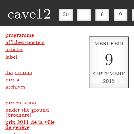
cave12
30
1
6
9
programme
affiches/posters
MERCREDI
artistes
9
label
diaporama
SEPTEMBRE
presse
2015
archives
présentation
under the ground
(brochure)
prix 2011 de la ville
de genève