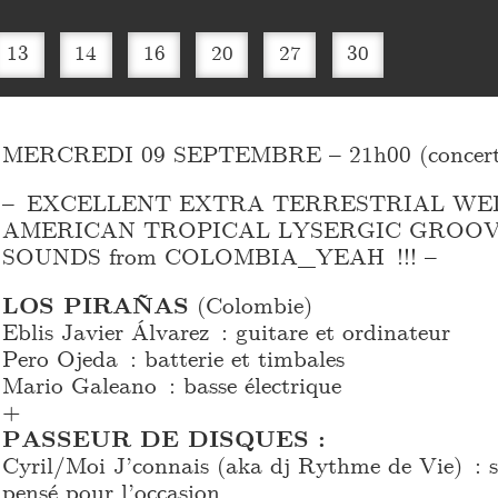
13
14
16
20
27
30
MERCREDI 09 SEPTEMBRE – 21h00 (concert 
– EXCELLENT EXTRA TERRESTRIAL WE
AMERICAN TROPICAL LYSERGIC GROOV
SOUNDS from COLOMBIA_
YEAH !!! –
LOS PIRAÑAS
(Colombie)
Eblis Javier Álvarez : guitare et ordinateur
Pero Ojeda : batterie et timbales
Mario Galeano : basse électrique
+
PASSEUR DE DISQUES :
Cyril/Moi J’connais (aka dj Rythme de Vie) : s
pensé pour l’occasion