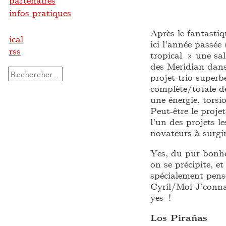
partenaires
infos pratiques
Après le fantastiq
ical
ici l’année passée
rss
tropical » une sal
des Meridian dans
Rechercher :
projet-trio superb
complète/totale d
une énergie, torsi
Peut-être le proje
l’un des projets le
novateurs à surgi
Yes, du pur bonhe
on se précipite, e
spécialement pens
Cyril/Moi J’conna
yes !
Los Pirañas