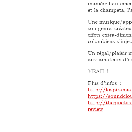
manière hautement
et la champeta, l’
Une musique/appro
son genre, créate
effets extra-dime
colombiens s’inje
Un régal/plaisir 
aux amateurs d’ex
YEAH !
Plus d’infos :
http://lospirana
https://soundclo
http://thequietus
review