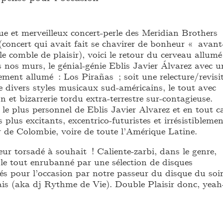
ue et merveilleux concert-perle des Meridian Brothers
 (concert qui avait fait se chavirer de bonheur « avant
le comble de plaisir), voici le retour du cerveau allumé
 nos murs, le génial-génie Eblis Javier Álvarez avec u
ement allumé : Los Pirañas ; soit une relecture/revisi
e divers styles musicaux sud-américains, le tout avec
on et bizarrerie tordu extra-terrestre sur-contagieuse.
t le plus personnel de Eblis Javier Alvarez et en tout c
s plus excitants, excentrico-futuristes et irrésistibleme
r de Colombie, voire de toute l’Amérique Latine.
ur torsadé à souhait ! Caliente-zarbi, dans le genre,
t le tout enrubanné par une sélection de disques
és pour l’occasion par notre passeur du disque du soir
is (aka dj Rythme de Vie). Double Plaisir donc, yeah