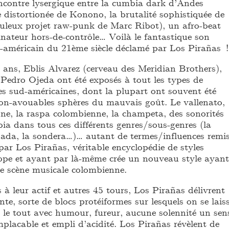
contre lysergique entre la cumbia dark d’Andes
 distortionée de Konono, la brutalité sophistiquée de
leux projet raw-punk de Marc Ribot), un afro-beat
inateur hors-de-contrôle… Voilà le fantastique son
-américain du 21ème siècle déclamé par Los Pirañas !
 ans, Eblis Alvarez (cerveau des Meridian Brothers),
Pedro Ojeda ont été exposés à tout les types de
es sud-américaines, dont la plupart ont souvent été
non-avouables sphères du mauvais goût. Le vallenato,
nne, la raspa colombienne, la champeta, des sonorités
bia dans tous ces différents genres/sous-genres (la
jada, la sondera…)… autant de termes/influences remi
ar Los Pirañas, véritable encyclopédie de styles
pe et ayant par là-même crée un nouveau style ayant
tée scène musicale colombienne.
 leur actif et autres 45 tours, Los Pirañas délivrent
te, sorte de blocs protéiformes sur lesquels on se lais
, le tout avec humour, fureur, aucune solennité un sen
placable et empli d’acidité. Los Pirañas révèlent de