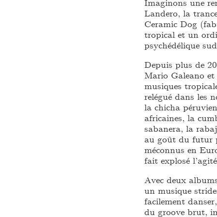
Imaginons une ren
Landero, la trance
Ceramic Dog (fabu
tropical et un ord
psychédélique sud
Depuis plus de 20
Mario Galeano et 
musiques tropical
relégué dans les 
la chicha péruvie
africaines, la cum
sabanera, la raba
au goût du futur p
méconnus en Euro
fait explosé l’agi
Avec deux albums à
un musique striden
facilement danser
du groove brut, im