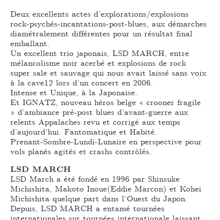
Deux excellents actes d’explorations/explosions
rock-psychés-incantations-post-blues, aux démarches
diamétralement différentes pour un résultat final
emballant.
Un excellent trio japonais, LSD MARCH, entre
mélancolisme noir acerbé et explosions de rock
super sale et sauvage qui nous avait laissé sans voix
à la cave12 lors d’un concert en 2006.
Intense et Unique, à la Japonaise.
Et IGNATZ, nouveau héros belge « crooner fragile
» d’ambiance pré-post blues d’avant-guerre aux
relents Appalaches revu et corrigé aux temps
d’aujourd’hui. Fantomatique et Habité.
Prenant-Sombre-Lundi-Lunaire en perspective pour
vols planés agités et crashs contrôlés.
LSD MARCH
LSD March a été fondé en 1996 par Shinsuke
Michishita, Makoto Inoue(Eddie Marcon) et Kohei
Michishita quelque part dans l’Ouest du Japon.
Depuis, LSD MARCH a entamé tournées
internationales sur tournées internationale laissant