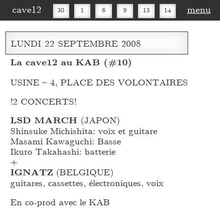
cave12
menu
30
1
6
9
13
14
16
20
27
30
LUNDI
22
SEPTEMBRE
2008
La cave12 au KAB (#10)
USINE – 4, PLACE DES VOLONTAIRES
!2 CONCERTS!
LSD MARCH
(JAPON)
Shinsuke Michishita: voix et guitare
Masami Kawaguchi: Basse
Ikuro Takahashi: batterie
+
IGNATZ
(BELGIQUE)
guitares, cassettes, électroniques, voix
En co-prod avec le KAB