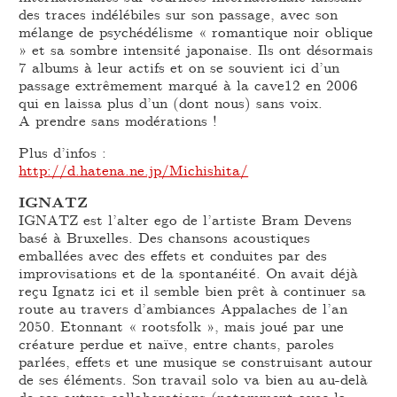
des traces indélébiles sur son passage, avec son
mélange de psychédélisme « romantique noir oblique
» et sa sombre intensité japonaise. Ils ont désormais
7 albums à leur actifs et on se souvient ici d’un
passage extrêmement marqué à la cave12 en 2006
qui en laissa plus d’un (dont nous) sans voix.
A prendre sans modérations !
Plus d’infos :
http://d.hatena.ne.jp/Michishita/
IGNATZ
IGNATZ est l’alter ego de l’artiste Bram Devens
basé à Bruxelles. Des chansons acoustiques
emballées avec des effets et conduites par des
improvisations et de la spontanéité. On avait déjà
reçu Ignatz ici et il semble bien prêt à continuer sa
route au travers d’ambiances Appalaches de l’an
2050. Etonnant « rootsfolk », mais joué par une
créature perdue et naïve, entre chants, paroles
parlées, effets et une musique se construisant autour
de ses éléments. Son travail solo va bien au au-delà
de ses autres collaborations (notamment avec la