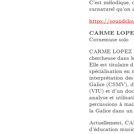
C’est mélodique, 
surnaturel qu’on a
https://soundcl
CARME LOPEZ
Cornemuse solo
CARME LOPEZ FER
chercheuse dans le
Elle est titulair
spécialisation en
interprétation de
Galice (CSMV), d’
(VIU) et d’un doc
analyse et utilis
percussions à mai
la Galice dans un 
Actuellement, C
d’éducation musica