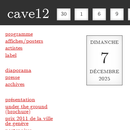
cave12
30
1
6
9
programme
affiches/posters
DIMANCHE
artistes
7
label
diaporama
DÉCEMBRE
presse
2025
archives
présentation
under the ground
(brochure)
prix 2011 de la ville
de genève