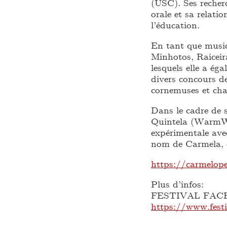
(USC). Ses recher
orale et sa relati
l’éducation.
En tant que musici
Minhotos, Raiceira
lesquels elle a ég
divers concours d
cornemuses et cha
Dans le cadre de
Quintela (WarmWi
expérimentale ave
nom de Carmela, c
https://carmelo
Plus d’infos:
FESTIVAL FACE Z
https://www.festi