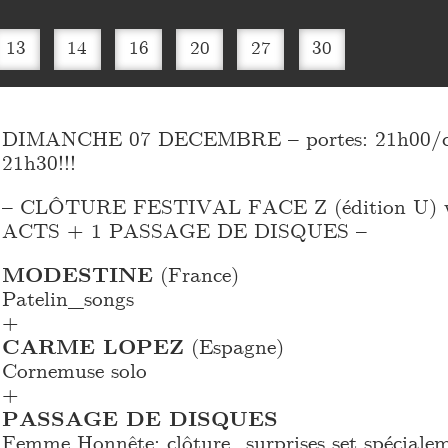
13
14
16
20
27
30
DIMANCHE 07 DECEMBRE – portes: 21h00/co
21h30!!!
– CLÔTURE FESTIVAL FACE Z (édition U) w
ACTS + 1 PASSAGE DE DISQUES –
MODESTINE
(France)
Patelin_
songs
+
CARME LOPEZ
(Espagne)
Cornemuse solo
+
PASSAGE DE DISQUES
Femme Honnête: clôture_
surprises set spécial