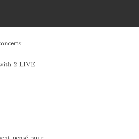
ncerts:
ith 2 LIVE
ement pensé pour