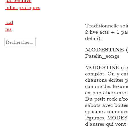
partenaires
infos pratiques
ical
Traditionnelle so
rss
2 live acts + 1 p
défini):
Rechercher :
MODESTINE (
Patelin_songs
MODESTINE n’est 
complot. On y ent
chansons écrites 
comme des légume
en pop aberrante 
Du petit rock n’rol
sabots avec boites
spasmes comiques.
légumes. MODESTI
d’autres qui vont 