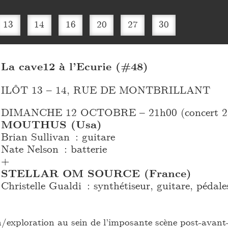
13
14
16
20
27
30
La cave12 à l’Ecurie (#48)
ILÔT 13 – 14, RUE DE MONTBRILLANT
DIMANCHE 12 OCTOBRE – 21h00 (concert 2
MOUTHUS (Usa)
Brian Sullivan : guitare
Nate Nelson : batterie
+
STELLAR OM SOURCE (France)
Christelle Gualdi : synthétiseur, guitare, pédale
n/exploration au sein de l’imposante scène post-avant