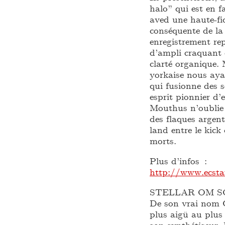
halo” qui est en f
aved une haute-fi
conséquente de la 
enregistrement re
d’ampli craquant 
clarté organique. 
yorkaise nous ay
qui fusionne des 
esprit pionnier d
Mouthus n’oublie 
des flaques argen
land entre le kick
morts.
Plus d’infos :
http://www.ecsta
STELLAR OM 
De son vrai nom C
plus aigü au plus
son synthétiseur.