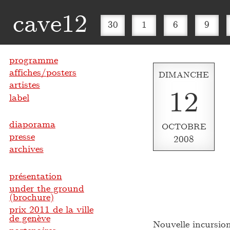
cave12
30
1
6
9
programme
affiches/posters
DIMANCHE
artistes
12
label
diaporama
OCTOBRE
presse
2008
archives
présentation
under the ground
(brochure)
prix 2011 de la ville
de genève
Nouvelle incursio