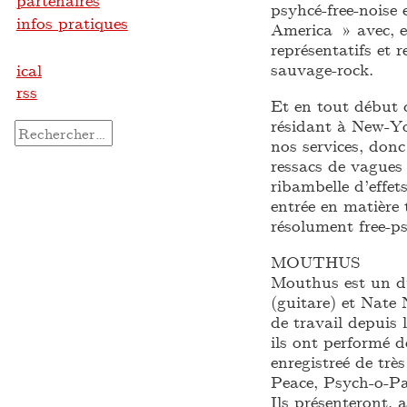
partenaires
psyhcé-free-noise
infos pratiques
America » avec, e
représentatifs et
sauvage-rock.
ical
rss
Et en tout débu
résidant à New-Yo
Rechercher :
nos services, don
ressacs de vagues
ribambelle d’effe
entrée en matière 
résolument free-p
MOUTHUS
Mouthus est un du
(guitare) et Nate 
de travail depuis 
ils ont performé 
enregistreé de trè
Peace, Psych-o-P
Ils présenteront, 