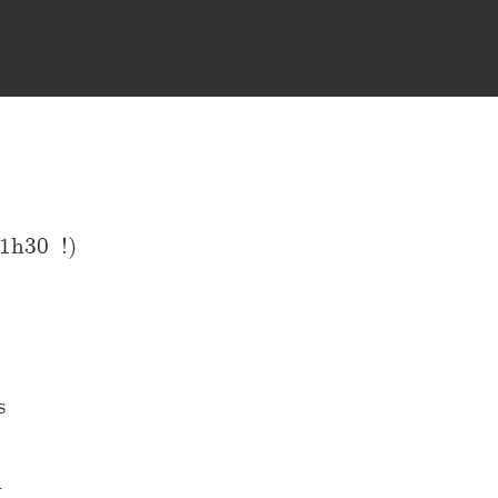
1h30 !)
s
-