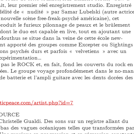
ait, leur premier réel enregistrement studio. Enregistré
délité de « nudité » par Samar Lubelski (autre actric
nouvelle scène free-freak-psyché américaine), cet
produit le furieux pilonnage de peaux et le brûlement
dont le duo est capable en live, tout en ajoutant une
Mouthus se situe dans la veine de cette école new-
ant apporté des groupes comme Excepter ou Sightings
sons psychés durs et parfois « velvetiens » avec un
’expérimentation…
pas le ROCK et, en fait, fond les couverts du rock en
tées. Le groupe voyage profondémenet dans le no-man
 de batterie et l’ampli guitare avec les dents dorées des
ticpeace.com/artist.php?id=7
SOURCE
hristelle Gualdi. Des sons sur un registre allant du
 bas des vagues océaniques telles que transformées pa
 Une musique en progression et en régression constante