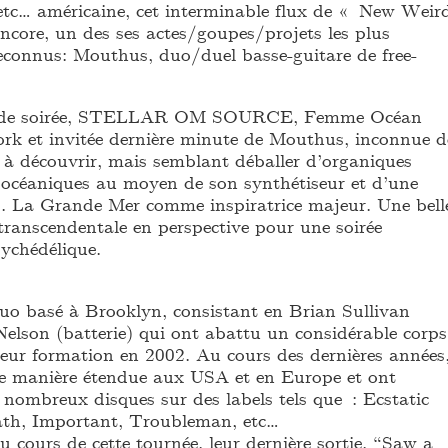
 etc… américaine, cet interminable flux de « New Weir
ncore, un des ses actes/goupes/projets les plus
 reconnus: Mouthus, duo/duel basse-guitare de free-
t de soirée, STELLAR OM SOURCE, Femme Océan
rk et invitée dernière minute de Mouthus, inconnue d
c à découvrir, mais semblant déballer d’organiques
 océaniques au moyen de son synthétiseur et d’une
ts. La Grande Mer comme inspiratrice majeur. Une bell
transcendentale en perspective pour une soirée
sychédélique.
o basé à Brooklyn, consistant en Brian Sullivan
Nelson (batterie) qui ont abattu un considérable corps
leur formation en 2002. Au cours des dernières années
de manière étendue aux USA et en Europe et ont
s nombreux disques sur des labels tels que : Ecstatic
ath, Important, Troubleman, etc…
au cours de cette tournée, leur dernière sortie, “Saw a