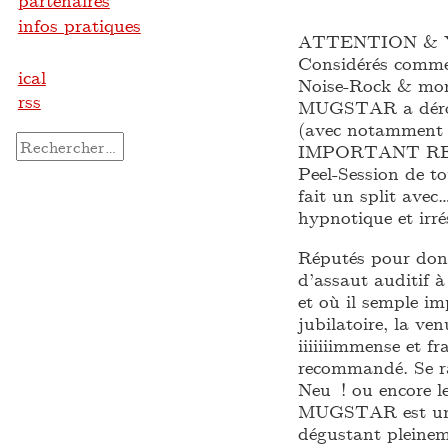
partenaires
infos pratiques
ATTENTION & 
Considérés comme
ical
Noise-Rock & more
rss
MUGSTAR a déroul
(avec notamment le
Rechercher :
IMPORTANT RECOR
Peel-Session de to
fait un split ave
hypnotique et irré
Réputés pour donn
d’assaut auditif à
et où il semple i
jubilatoire, la v
iiiiiiimmense et
recommandé. Se r
Neu ! ou encore l
MUGSTAR est une 
dégustant pleinem