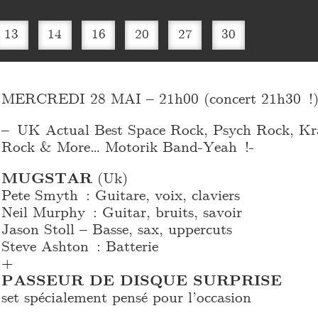
13
14
16
20
27
30
MERCREDI 28 MAI – 21h00 (concert 21h30 !
– UK Actual Best Space Rock, Psych Rock, Kr
Rock & More… Motorik Band-Yeah !-
MUGSTAR
(Uk)
Pete Smyth : Guitare, voix, claviers
Neil Murphy : Guitar, bruits, savoir
Jason Stoll – Basse, sax, uppercuts
Steve Ashton : Batterie
+
PASSEUR DE DISQUE SURPRISE
set spécialement pensé pour l’occasion