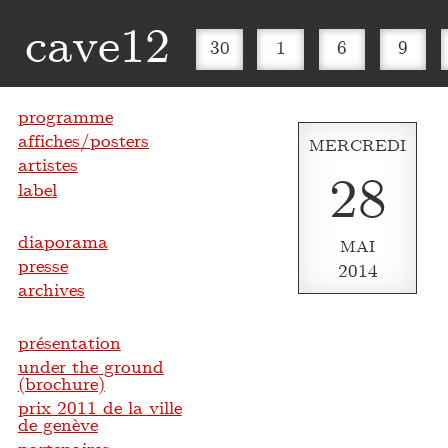
cave12
30
1
6
9
programme
affiches/posters
MERCREDI
artistes
28
label
diaporama
MAI
presse
2014
archives
présentation
under the ground
(brochure)
prix 2011 de la ville
de genève