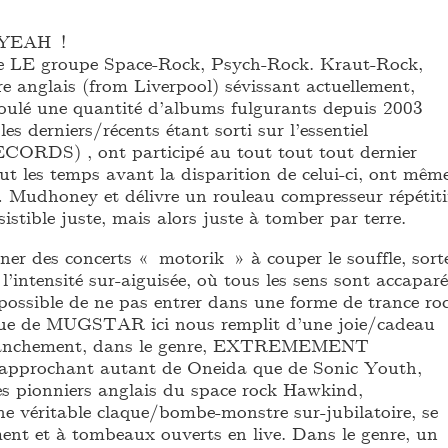
YEAH !
 LE groupe Space-Rock, Psych-Rock. Kraut-Rock,
 anglais (from Liverpool) sévissant actuellement,
é une quantité d’albums fulgurants depuis 2003
s derniers/récents étant sorti sur l’essentiel
DS) , ont participé au tout tout tout dernier
ut les temps avant la disparition de celui-ci, ont mêm
c… Mudhoney et délivre un rouleau compresseur répétiti
sistible juste, mais alors juste à tomber par terre.
er des concerts « motorik » à couper le souffle, sort
 l’intensité sur-aiguisée, où tous les sens sont accapar
mpossible de ne pas entrer dans une forme de trance ro
enue de MUGSTAR ici nous remplit d’une joie/cadeau
 franchement, dans le genre, EXTREMEMENT
approchant autant de Oneida que de Sonic Youth,
es pionniers anglais du space rock Hawkind,
véritable claque/bombe-monstre sur-jubilatoire, se
ent et à tombeaux ouverts en live. Dans le genre, un