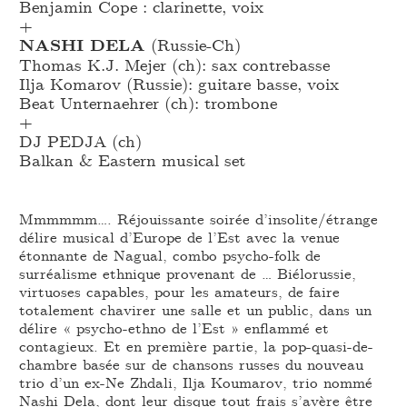
Benjamin Cope : clarinette, voix
+
NASHI DELA
(Russie-Ch)
Thomas K.J. Mejer (ch): sax contrebasse
Ilja Komarov (Russie): guitare basse, voix
Beat Unternaehrer (ch): trombone
+
DJ PEDJA (ch)
Balkan & Eastern musical set
Mmmmmm…. Réjouissante soirée d’insolite/étrange
délire musical d’Europe de l’Est avec la venue
étonnante de Nagual, combo psycho-folk de
surréalisme ethnique provenant de … Biélorussie,
virtuoses capables, pour les amateurs, de faire
totalement chavirer une salle et un public, dans un
délire « psycho-ethno de l’Est » enflammé et
contagieux. Et en première partie, la pop-quasi-de-
chambre basée sur de chansons russes du nouveau
trio d’un ex-Ne Zhdali, Ilja Koumarov, trio nommé
Nashi Dela, dont leur disque tout frais s’avère être