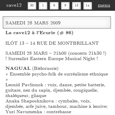
cave12
menu
30
1
6
9
13
14
16
20
27
30
SAMEDI
28
MARS
2009
La cave12 à l’Ecurie (# 86)
ILÔT 13 – 14 RUE DE MONTBRILLANT
SAMEDI 28 MARS – 21h00 (concerts 21h30 !)
! Surrealist Eastern Europe Musical Night !
NAGUAL
(Biélorussie)
« Ensemble psycho-folk de surréalisme ethnique
»
Leonid Pavlionok : voix, danse, petite batterie,
guitare, nez du sapin, djembée, cougiquelie,
zhaléqueur, gliaque
Anaka Shaposhnikova : cymbales, voix,
djembée, arfe juive, tambour, machine à lessive;
Yuri Navumenka : contrebasse