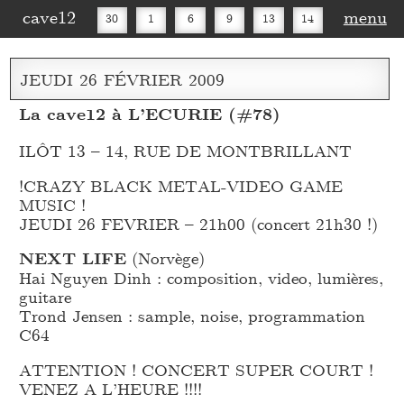
cave12
menu
30
1
6
9
13
14
16
20
27
30
JEUDI
26
FÉVRIER
2009
La cave12 à L’ECURIE (#78)
ILÔT 13 – 14, RUE DE MONTBRILLANT
!CRAZY BLACK METAL-VIDEO GAME
MUSIC !
JEUDI 26 FEVRIER – 21h00 (concert 21h30 !)
NEXT LIFE
(Norvège)
Hai Nguyen Dinh : composition, video, lumières,
guitare
Trond Jensen : sample, noise, programmation
C64
ATTENTION ! CONCERT SUPER COURT !
VENEZ A L’HEURE !!!!