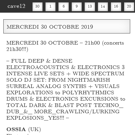
cave12
30
1
6
9
13
14
16
20
MERCREDI
30
OCTOBRE
2019
MERCREDI 30 OCTOBRE – 21h00 (concerts
21h30!!!)
– FULL DEEP & DENSE
ELECTROACOUSTICS & ELECTRONICS 3
INTENSE LIVE SETS + WIDE SPECTRUM
SOLO DJ SET: FROM NIGHTMARISH
SURREAL ANALOG SYNTHS + VISUALS
EXPLORATIONS to POLYRHYTHMICS
DRUMS & ELECTRONICS EXCURSIONS to
TOTAL DARK & BLAST POST TECHNO_
DUB_
&_
MORE_
CRAWLING/LURKING
EXPLOSIONS_
YES!!! –
OSSIA
(UK)