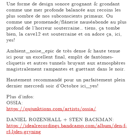
Une forme de design sonore grognant & grondant
comme une mer profonde balancée aux recoins les
plus sombre de nos subconscients primaux. Ou
comme une promenade/flânerie nauséabonde au plus
profond de l’horreur souterraine… tiens, ça tombe
bien, la cave12 est souterraine et on adore ça, ici,
yes!
Ambient_noise_epic de très dense & haute tenue
ici pour un excellent final, emplit de fantômes-
cliquetis et autres tunnels bruyant aux atmosphères
magistralement rampantes et guettant dans le noir.
Hautement recommandé pour un parfaitement plein
dernier mercredi soir d’Octobre ici_yes!
Plus d’infos:
OSSIA:
https://qujunktions.com/artists/ossia/
DANIEL ROZENHALL + STEN BACKMAN:
https://idealrecordings.bandcamp.com/album/den-f-
rf-ljdes-gryning