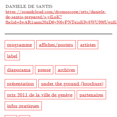
DANIELE DE SANTIS:
https://soundcloud.com/dromoscope/sets/daniele-
de-santis-prepared/s-vlLoK?
fbclid=IwAR1uam20zD6yN6vPNTeixK9v8WU99fUwz
programme
affiches/posters
artistes
label
diaporama
presse
archives
présentation
under the ground (brochure)
prix 2011 de la ville de genève
partenaires
infos pratiques