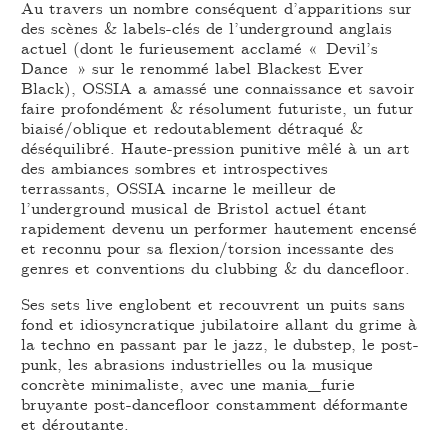
Au travers un nombre conséquent d’apparitions sur
des scènes & labels-clés de l’underground anglais
actuel (dont le furieusement acclamé « Devil’s
Dance » sur le renommé label Blackest Ever
Black), OSSIA a amassé une connaissance et savoir
faire profondément & résolument futuriste, un futur
biaisé/oblique et redoutablement détraqué &
déséquilibré. Haute-pression punitive mêlé à un art
des ambiances sombres et introspectives
terrassants, OSSIA incarne le meilleur de
l’underground musical de Bristol actuel étant
rapidement devenu un performer hautement encensé
et reconnu pour sa flexion/torsion incessante des
genres et conventions du clubbing & du dancefloor.
Ses sets live englobent et recouvrent un puits sans
fond et idiosyncratique jubilatoire allant du grime à
la techno en passant par le jazz, le dubstep, le post-
punk, les abrasions industrielles ou la musique
concrète minimaliste, avec une mania_furie
bruyante post-dancefloor constamment déformante
et déroutante.