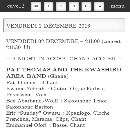
cave12
menu
30
1
6
9
13
14
16
20
27
30
VENDREDI
2
DÉCEMBRE
2016
VENDREDI 02 DECEMBRE – 21h00 (concert
21h30 !!!)
– A NIGHT IN ACCRA, GHANA ACCUEIL –
PAT THOMAS AND THE KWASHIBU
AREA BAND
(Ghana)
Pat Thomas : Chant
Kwame Yeboah : Guitar, Orgue Farfisa,
Percussion, Voix
Ben Abarbanel-Wolff : Saxophone Tenor,
Saxophone Bariton
Eric “Sunday” Owusu : Kpanlogo, Cloche
Frenchua, Maracas, Clips, Chant
Emmanuel Ofori : Basse, Chant