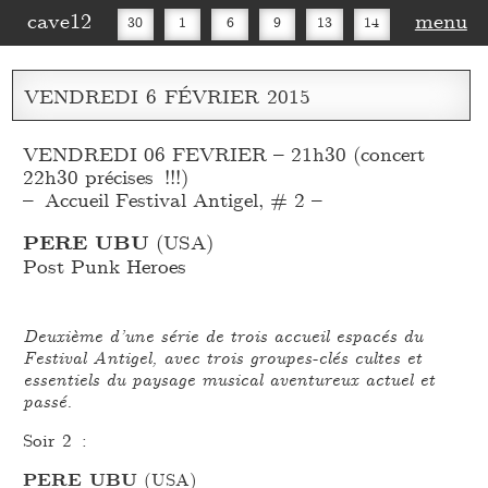
cave12
menu
30
1
6
9
13
14
16
20
27
30
VENDREDI
6
FÉVRIER
2015
VENDREDI 06 FEVRIER – 21h30 (concert
22h30 précises !!!)
– Accueil Festival Antigel, # 2 –
PERE UBU
(USA)
Post Punk Heroes
Deuxième d’une série de trois accueil espacés du
Festival Antigel, avec trois groupes-clés cultes et
essentiels du paysage musical aventureux actuel et
passé.
Soir 2 :
PERE UBU
(USA)