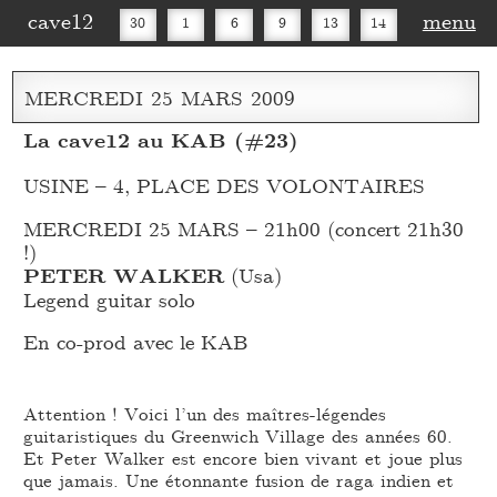
cave12
menu
30
1
6
9
13
14
16
20
27
30
MERCREDI
25
MARS
2009
La cave12 au KAB (#23)
USINE – 4, PLACE DES VOLONTAIRES
MERCREDI 25 MARS – 21h00 (concert 21h30
!)
PETER WALKER
(Usa)
Legend guitar solo
En co-prod avec le KAB
Attention ! Voici l’un des maîtres-légendes
guitaristiques du Greenwich Village des années 60.
Et Peter Walker est encore bien vivant et joue plus
que jamais. Une étonnante fusion de raga indien et