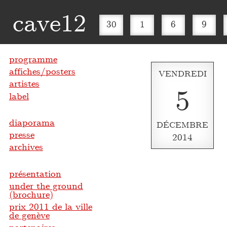
cave12
30
1
6
9
programme
affiches/posters
VENDREDI
artistes
5
label
diaporama
DÉCEMBRE
presse
2014
archives
présentation
under the ground
(brochure)
prix 2011 de la ville
de genève