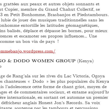
s grattées aux peaux et autres objets sonnants et
nt Copier, membre du Grand Chahut Collectif, se
13 en Petit Bonhomme, Brasbanjos et Piedstambours.
lubie de jouer des musiques traditionnelles sans les
Bonhomme entortille les latitudes géomagnétiques,
ns balisés, déplace et dépasse les bornes, pour mieux
férences et escamoter ses propres influences… Une
 comme un bon vin de pays !
hommebanjo.wordpress.com/
GO & DODO WOMEN GROUP
(Kenya)
o
age de Rang’ala sur les rives du Lac Victoria, Ogoya
es chanteuses « Dodo » les plus populaires du Kenya
is l’adolescence cette forme de chant griot, moyen de
ages et de commentaires sociaux, et entame aujourd’h
ière internationale, en sortant cet automne un premier
l défricheur anglais Honest Jon’s Records. Sa voix
ûtante, soutenue par les tambours et percussions