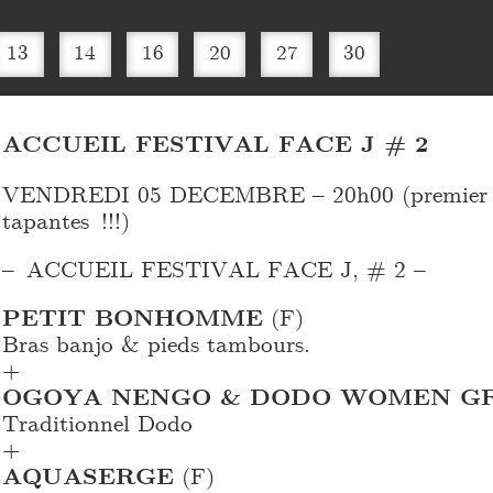
13
14
16
20
27
30
ACCUEIL FESTIVAL FACE J # 2
VENDREDI 05 DECEMBRE – 20h00 (premier c
tapantes !!!)
– ACCUEIL FESTIVAL FACE J, # 2 –
PETIT BONHOMME
(F)
Bras banjo & pieds tambours.
+
OGOYA NENGO & DODO WOMEN G
Traditionnel Dodo
+
AQUASERGE
(F)