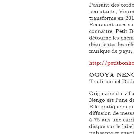
Passant des corde
percutants, Vince
transforme en 20
Renouant avec sa 
connaître, Petit 
détourne les chemi
désorienter les ré
musique de pays,
http://petitbon
OGOYA NEN
Traditionnel Dod
Originaire du vill
Nengo est l’une d
Elle pratique depu
diffusion de mess
à 75 ans une carr
disque sur le labe
puissante et envo