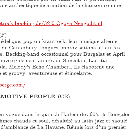
t une authentique incarnation de la chanson comme
.
trock-booking.de/32-0-Ogoya-Nengo.html
(F)
édélique, pop ou krautrock, leur musique alterne
le de Canterbury, longues improvisations, et autres
s. Backing-band occasionnel pour Burgalat et April
rouve également auprès de Stereolab, Laetitia
la, Melody’s Echo Chamber… Ils élaborent une
 et groovy, aventureuse et étincelante.
serge.com/
MOTIVE PEOPLE
(GE)
n vogue dans le spanish Harlem des 60’s, le Boogalo
thmes chauds et soul, désaltéré au latin jazz et saoulé
t d’ambiance de La Havane. Réunis lors d’un premier