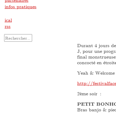
partenaires
infos pratiques
ical
rss
Rechercher :
Durant 4 jours de
J, pour une progr
final monstrueu
concocté en étroit
Yeah & Welcome 
http://festivalfac
2ème soir :
PETIT BON
Bras banjo & pie