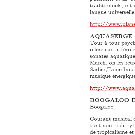
traditionnels, es
langue universelle
http://www.plane
AQUASERGE
Tour à tour psych
références à l’éco
sonates aquatique
March, on les ret
Sadier,Tame Impa
musique énergique
http://www.aqua
BOOGALOO E
Boogaloo
Courant musical e
s’est nourri de ry
de tropicalisme e