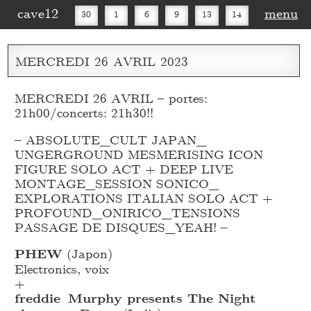
cave12
menu
30
1
6
9
13
14
16
20
27
30
MERCREDI
26
AVRIL
2023
MERCREDI 26 AVRIL – portes:
21h00/concerts: 21h30!!
– ABSOLUTE_
CULT JAPAN_
UNGERGROUND MESMERISING ICON
FIGURE SOLO ACT + DEEP LIVE
MONTAGE_
SESSION SONICO_
EXPLORATIONS ITALIAN SOLO ACT +
PROFOUND_
ONIRICO_
TENSIONS
PASSAGE DE DISQUES_
YEAH! –
PHEW
(Japon)
Electronics, voix
+
freddie Murphy presents The Night