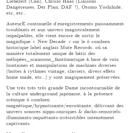
Liebezeit (Can), Chrislo Haas (Liaisons
Dangereuses, Der Plan, DAF !), Otomo Yoshihide,
etc, etc…
AuteurE continuelle d’enregistrements puissamment
troublants et aux univers magistralement
impalpables, elle vient encore de sortir le
magnifique « New Decade » sur le ô combien
historique label anglais Mute Records, où sa
manière totalement unique de bâtir des
mélopées_scansions_fantômatique à base de voix
lointaines et manipulations de machines diverses
(boîtes à rythmes vintage, claviers, divers effets
home made, etc…) y sont magiquement préservées.
Une très très très grande Dame incontournable de
la culture underground japonaise, à la présence
scénique ô combien
magnétique/hypnotisante/envoûtante, délivrant des
univers sonores nippo-oniriques & darko-sensoriels-
illuminants-inquiétants-irrésistibles intensément
captivants.