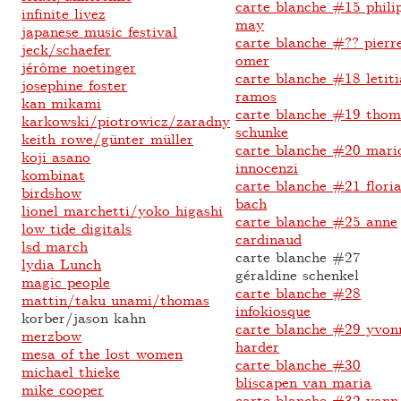
carte blanche #15 phili
infinite livez
may
japanese music festival
carte blanche #?? pierr
jeck/schaefer
omer
jérôme noetinger
carte blanche #18 letiti
josephine foster
ramos
kan mikami
carte blanche #19 thom
karkowski/piotrowicz/zaradny
schunke
keith rowe/günter müller
carte blanche #20 mari
koji asano
innocenzi
kombinat
carte blanche #21 flori
birdshow
bach
lionel marchetti/yoko higashi
carte blanche #25 anne
low tide digitals
cardinaud
lsd march
carte blanche #27
lydia Lunch
géraldine schenkel
magic people
carte blanche #28
mattin/taku unami/thomas
infokiosque
korber/jason kahn
carte blanche #29 yvon
merzbow
harder
mesa of the lost women
carte blanche #30
michael thieke
bliscapen van maria
mike cooper
carte blanche #32 yann