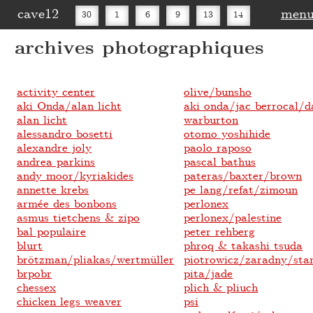
cave12
men
30
1
6
9
13
14
archives photographiques
16
20
27
30
activity center
olive/bunsho
aki Onda/alan licht
aki onda/jac berrocal/d
alan licht
warburton
alessandro bosetti
otomo yoshihide
alexandre joly
paolo raposo
andrea parkins
pascal bathus
andy moor/kyriakides
pateras/baxter/brown
annette krebs
pe lang/refat/zimoun
armée des bonbons
perlonex
asmus tietchens & zipo
perlonex/palestine
bal populaire
peter rehberg
blurt
phroq & takashi tsuda
brötzman/pliakas/wertmüller
piotrowicz/zaradny/sta
brpobr
pita/jade
chessex
plich & pliuch
chicken legs weaver
psi