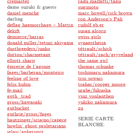
cremaster
radu malfatti/taku
damo suzuki & guests
sugimoto
daniel menche
marc howell/rick brown
darling
ron Anderson’s Pak
deflag haemorrhage – Mattin
rudolf eb.er
dekift
susan alcorn
demierre/barras
swiss girls
donald miller/tetuzi akiyama
synaesthesia
dustbreeders/junko
tétrault/schick
dutton/charmetant
tétrault/zach/gryvelan
elliott sharp
the same girl
épicerie de l’agonie
thomas schunke
fages/barberan/monteiro
toshimaru nakamura
feeling of love
trio sowari
felix kubin
tsahar/cooper moore
fe-mail
urabe/fukuoka
goth_trad
vinz vonlanthen
gross/kawasaki
yukiko nakamura
gutbucket
zu
guthrie/gross/fages
SERIE CARTE
hautzinger/sciajno/capece
BLANCHE:
howlin’ ghost proletarians
ielasi/ankersmit