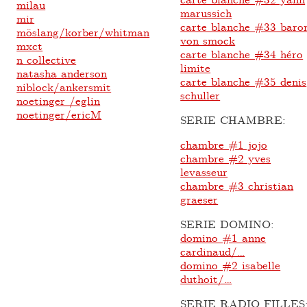
milau
marussich
mir
carte blanche #33 baro
möslang/korber/whitman
von smock
mxct
carte blanche #34 héro
n collective
limite
natasha anderson
carte blanche #35 denis
niblock/ankersmit
schuller
noetinger /eglin
noetinger/ericM
SERIE CHAMBRE:
chambre #1 jojo
chambre #2 yves
levasseur
chambre #3 christian
graeser
SERIE DOMINO:
domino #1 anne
cardinaud/…
domino #2 isabelle
duthoit/…
SERIE RADIO FILLES