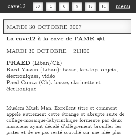
cave12
menu
30
1
6
9
13
14
16
20
27
30
MARDI
30
OCTOBRE
2007
La cave12 à la cave de l’AMR #1
MARDI 30 OCTOBRE – 21H00
PRAED
(Liban/Ch)
Raed Yassin (Liban): basse, lap-top, objets,
électroniques, vidéo
Paed Conca (Ch): basse, clarinette et
électronique
Muslem Musli Man. Excellent titre et comment
appelé autrement cette étrange et abrupte suite de
collage-mosaïque-labyrinthique formenté par deux
musiciens ayant décidé d’allègrement brouiller les
pistes et de ne pas resté scotché sur une idée plus