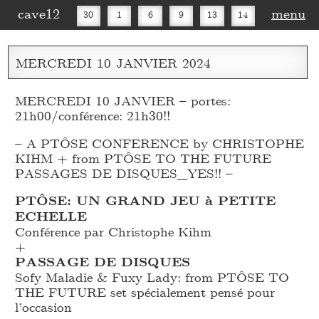
cave12
menu
30
1
6
9
13
14
16
20
27
30
MERCREDI
10
JANVIER
2024
MERCREDI 10 JANVIER – portes:
21h00/conférence: 21h30!!
– A PTÔSE CONFERENCE by CHRISTOPHE
KIHM + from PTÔSE TO THE FUTURE
PASSAGES DE DISQUES_
YES!! –
PTÔSE: UN GRAND JEU à PETITE
ECHELLE
Conférence par Christophe Kihm
+
PASSAGE DE DISQUES
Sofy Maladie & Fuxy Lady: from PTÔSE TO
THE FUTURE set spécialement pensé pour
l’occasion