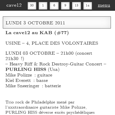
cave12
menu
30
1
6
9
13
14
16
20
27
30
LUNDI
3
OCTOBRE
2011
La cave12 au KAB (#77)
USINE – 4, PLACE DES VOLONTAIRES
LUNDI 03 OCTOBRE – 21h00 (concert
21h30 !)
– Heavy Riff & Rock Destroy-Guitar Concert –
PURLING HISS
(Usa)
Mike Polizze : guitare
Kiel Everett : basse
Mike Sneeringer : batterie
Trio rock de Philadelphie mené par
l’xxxtraordinaire guitariste Mike Polizze,
PURLING HISS déverse excès psychédéliques