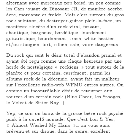
alternant avec morceaux pop boisé, un peu comme
les Cars jouant du Dinosaur JR, de manière acerbe,
âcre, mordante et froide. Mais c’est surtout du gros
rock suintant, du destroyer-guitar plein-la-face, un
manifeste sincère d’un rock viral, fuzzant,
chaotique, hargneux, bordélique, lourdement
guitaristique, bourdonnant, trash, white heatien
et/ou stoogien, fort, riffien, sale, voire dangereux.
Du rock qui sent le désir total d’abandon primal et
ayant été reçu comme une claque heureuse par une
horde de nostalgique « rockiens » tout autour de la
planète et pour certains, carrément, parmi les
albums rock de la décennie, ayant fait un malheur
sur l’excellente radio-web WFMU entres autres. Ou
comme un incontrôlable désir de retourner aux
sources d’un certain rock (Blue Cheer, les Stooges,
le Velvet de Sister Ray…)
Yep, ce soir on boira de la grosse-bière-rock-psyché-
punk à la cave12-nomade. Que c’est bon & Yes,
« Almost Washed My Hairs »… on vous aura
prévenu et sur disque, dans le genre, excellent