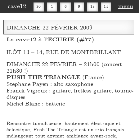
cave12
menu
30
1
6
9
13
14
16
20
27
30
DIMANCHE
22
FÉVRIER
2009
La cave12 à l’ECURIE (#77)
ILÔT 13 – 14, RUE DE MONTBRILLANT
DIMANCHE 22 FEVRIER – 21h00 (concert
21h30 !)
PUSH THE TRIANGLE
(France)
Stephane Payen : alto saxophone
Franck Vigroux : guitare, fretless guitare, tourne-
disques
Michel Blanc : batterie
Rencontre tumultueuse, hautement électrique et
éclectique, Push The Triangle est un trio français,
mélangeant tout azymut ambiance avant-rock,