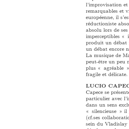
l’improvisation et
remarquables et vi
européenne, il s’e
réductioniste abso
absolu lors de ses
imperceptibles « i
produit un débat 
un débat encore n
La musique de Mal
peut-être un peu m
plus « agréable »
fragile et délicate.
LUCIO CAPE
Capece se présen
particulier avec l
dans un sens exclu
« silencieuse » i
(cf.ses collabora
sein du Vladislay