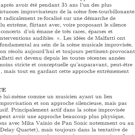
 après avoir été pendant 35 ans l’un des plus
stuoses improvisateurs de la scène free-tourbillonante
st radicalement re-focalisé sur une démarche de
lu extrême, flirtant avec, voire proposant le silence
 concerts d’où émane de très rares, éparses et
nterventions audibles ». Les idées de Malfatti ont
fondamental au sein de la scène musicale improvisée,
on résolu aujourd’hui et toujours pertinent-provocant
fatti est devenu depuis les toutes récentes années
oins stricte et conceptuelle qu’auparavant, peut-être
, mais tout en gardant cette approche extrêmement
CE
te lui-même comme un musicien ayant un lien
’improvisation et son approche silencieuse, mais pas
sif. Principalement actif dans la scène improvisée
l peut avoir une approche beaucoup plus physique,
tions avec Mika Vainio de Pan Sonic notemment ou au
 Delay Quartet), mais toujours dans la tentative de