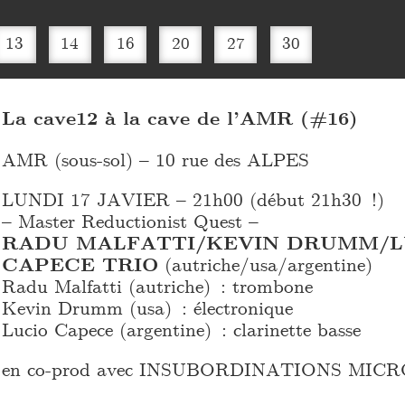
13
14
16
20
27
30
La cave12 à la cave de l’AMR (#16)
AMR (sous-sol) – 10 rue des ALPES
LUNDI 17 JAVIER – 21h00 (début 21h30 !)
– Master Reductionist Quest –
RADU MALFATTI/KEVIN DRUMM/L
CAPECE TRIO
(autriche/usa/argentine)
Radu Malfatti (autriche) : trombone
Kevin Drumm (usa) : électronique
Lucio Capece (argentine) : clarinette basse
en co-prod avec INSUBORDINATIONS MIC