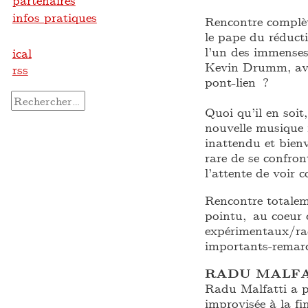
partenaires
infos pratiques
Rencontre complèt
le pape du réduct
l’un des immenses
ical
Kevin Drumm, avec
rss
pont-lien ?
Rechercher :
Quoi qu’il en soit
nouvelle musique i
inattendu et bien
rare de se confron
l’attente de voir
Rencontre totaleme
pointu, au coeur
expérimentaux/rad
importants-remarq
RADU MALFA
Radu Malfatti a p
improvisée à la f