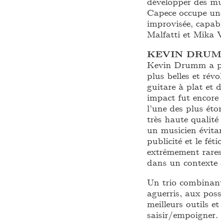
développer des mu
Capece occupe une
improvisée, capab
Malfatti et Mika 
KEVIN DRU
Kevin Drumm a pro
plus belles et révo
guitare à plat et 
impact fut encore
l’une des plus ét
très haute qualité
un musicien évitan
publicité et le fé
extrêmement rares
dans un contexte 
Un trio combinant
aguerris, aux poss
meilleurs outils e
saisir/empoigner.