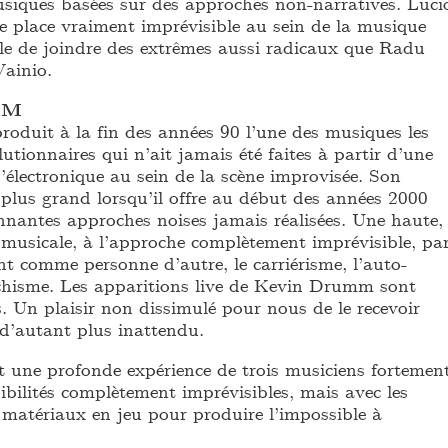
siques basées sur des approches non-narratives. Luci
 place vraiment imprévisible au sein de la musique
le de joindre des extrêmes aussi radicaux que Radu
Vainio.
MM
duit à la fin des années 90 l’une des musiques les
lutionnaires qui n’ait jamais été faites à partir d’une
d’électronique au sein de la scène improvisée. Son
 plus grand lorsqu’il offre au début des années 2000
onnantes approches noises jamais réalisées. Une haute,
 musicale, à l’approche complètement imprévisible, pa
t comme personne d’autre, le carriérisme, l’auto-
tichisme. Les apparitions live de Kevin Drumm sont
. Un plaisir non dissimulé pour nous de le recevoir
d’autant plus inattendu.
 une profonde expérience de trois musiciens fortemen
ibilités complètement imprévisibles, mais avec les
t matériaux en jeu pour produire l’impossible à