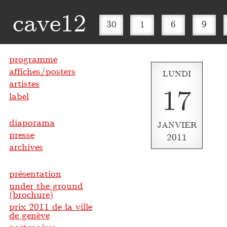
cave12
30
1
6
9
programme
affiches/posters
LUNDI
artistes
17
label
diaporama
JANVIER
presse
2011
archives
présentation
under the ground
(brochure)
prix 2011 de la ville
de genève