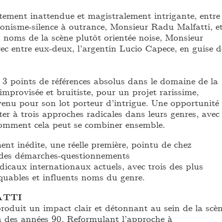
ement inattendue et magistralement intrigante, entre
ionisme-silence à outrance, Monsieur Radu Malfatti, e
 noms de la scène plutôt orientée noise, Monsieur
 entre eux-deux, l’argentin Lucio Capece, en guise d
, 3 points de références absolus dans le domaine de la
mprovisée et bruitiste, pour un projet rarissime,
venu pour son lot porteur d’intrigue. Une opportunité
ter à trois approches radicales dans leurs genres, avec
 comment cela peut se combiner ensemble.
nt inédite, une réelle première, pointu de chez
 des démarches-questionnements
icaux internationaux actuels, avec trois des plus
uables et influents noms du genre.
TTI
roduit un impact clair et détonnant au sein de la scè
in des années 90. Reformulant l’approche à