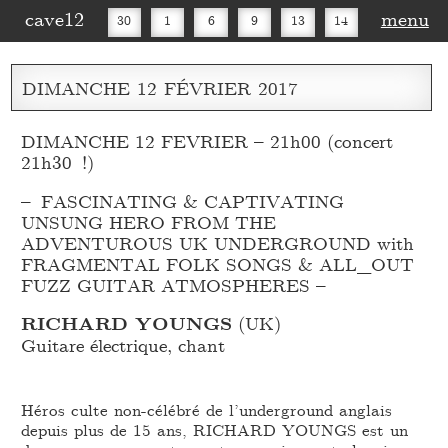
cave12
menu
30
1
6
9
13
14
16
20
27
30
DIMANCHE
12
FÉVRIER
2017
DIMANCHE 12 FEVRIER – 21h00 (concert
21h30 !)
– FASCINATING & CAPTIVATING
UNSUNG HERO FROM THE
ADVENTUROUS UK UNDERGROUND with
FRAGMENTAL FOLK SONGS & ALL_
OUT
FUZZ GUITAR ATMOSPHERES –
RICHARD YOUNGS
(UK)
Guitare électrique, chant
Héros culte non-célébré de l’underground anglais
depuis plus de 15 ans, RICHARD YOUNGS est un