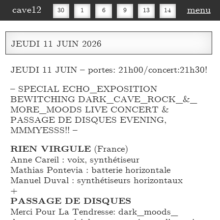
cave12
menu
30
1
6
9
13
14
16
20
27
30
JEUDI
11
JUIN
2026
JEUDI 11 JUIN – portes: 21h00/concert:21h30!
– SPECIAL ECHO_
EXPOSITION
BEWITCHING DARK_
CAVE_
ROCK_
&_
MORE_
MOODS LIVE CONCERT &
PASSAGE DE DISQUES EVENING,
MMMYESSS!! –
RIEN VIRGULE
(France)
Anne Careil : voix, synthétiseur
Mathias Pontevia : batterie horizontale
Manuel Duval : synthétiseurs horizontaux
+
PASSAGE DE DISQUES
Merci Pour La Tendresse: dark_
moods_