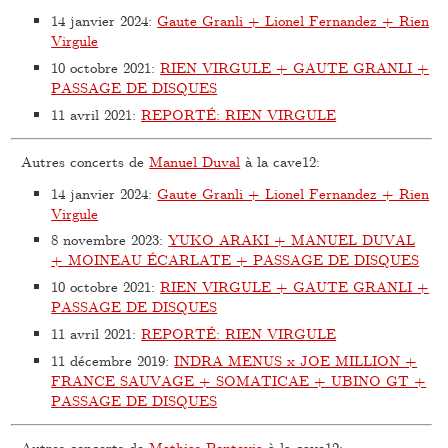
14 janvier 2024
:
Gaute Granli + Lionel Fernandez + Rien
Virgule
10 octobre 2021
:
RIEN VIRGULE + GAUTE GRANLI +
PASSAGE DE DISQUES
11 avril 2021
:
REPORTÉ: RIEN VIRGULE
Autres concerts de
Manuel Duval
à la cave12:
14 janvier 2024
:
Gaute Granli + Lionel Fernandez + Rien
Virgule
8 novembre 2023
:
YUKO ARAKI + MANUEL DUVAL
+ MOINEAU ÉCARLATE + PASSAGE DE DISQUES
10 octobre 2021
:
RIEN VIRGULE + GAUTE GRANLI +
PASSAGE DE DISQUES
11 avril 2021
:
REPORTÉ: RIEN VIRGULE
11 décembre 2019
:
INDRA MENUS x JOE MILLION +
FRANCE SAUVAGE + SOMATICAE + UBINO GT +
PASSAGE DE DISQUES
Autres concerts de
Mathias Pontevia
à la cave12: