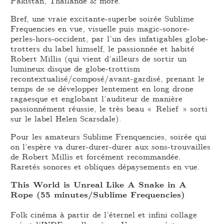
Pakistan, Thaïlande & more.
Bref, une vraie excitante-superbe soirée Sublime
Frequencies en vue, visuelle puis magic-sonore-
perles-hors-occident, par l’un des infatigables globe-
trotters du label himself, le passionnée et habité
Robert Millis (qui vient d’ailleurs de sortir un
lumineux disque de globe-trottism
recontextualisé/composé/avant-gardisé, prenant le
temps de se développer lentement en long drone
ragaesque et englobant l’auditeur de manière
passionnément réussie, le très beau « Relief » sorti
sur le label Helen Scarsdale).
Pour les amateurs Sublime Frenquencies, soirée qui
on l’espère va durer-durer-durer aux sons-trouvailles
de Robert Millis et forcément recommandée.
Raretés sonores et obliques dépaysements en vue.
This World is Unreal Like A Snake in A
Rope (55 minutes/Sublime Frequencies)
Folk cinéma à partir de l’éternel et infini collage