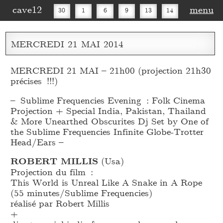
cave12
menu
30
1
6
9
13
14
16
20
27
30
MERCREDI
21
MAI
2014
MERCREDI 21 MAI – 21h00 (projection 21h30
précises !!!)
– Sublime Frequencies Evening : Folk Cinema
Projection + Special India, Pakistan, Thailand
& More Unearthed Obscurites Dj Set by One of
the Sublime Frequencies Infinite Globe-Trotter
Head/Ears –
ROBERT MILLIS
(Usa)
Projection du film :
This World is Unreal Like A Snake in A Rope
(55 minutes/Sublime Frequencies)
réalisé par Robert Millis
+