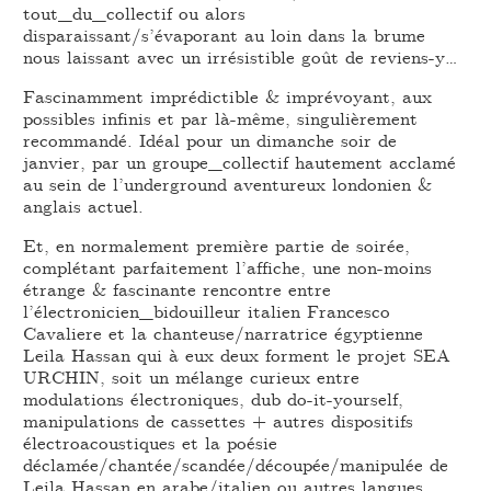
tout_du_collectif ou alors
disparaissant/s’évaporant au loin dans la brume
nous laissant avec un irrésistible goût de reviens-y…
Fascinamment imprédictible & imprévoyant, aux
possibles infinis et par là-même, singulièrement
recommandé. Idéal pour un dimanche soir de
janvier, par un groupe_collectif hautement acclamé
au sein de l’underground aventureux londonien &
anglais actuel.
Et, en normalement première partie de soirée,
complétant parfaitement l’affiche, une non-moins
étrange & fascinante rencontre entre
l’électronicien_bidouilleur italien Francesco
Cavaliere et la chanteuse/narratrice égyptienne
Leila Hassan qui à eux deux forment le projet SEA
URCHIN, soit un mélange curieux entre
modulations électroniques, dub do-it-yourself,
manipulations de cassettes + autres dispositifs
électroacoustiques et la poésie
déclamée/chantée/scandée/découpée/manipulée de
Leila Hassan en arabe/italien ou autres langues