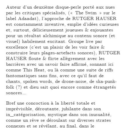
Auteur d’un deuxième disque-perle porté aux nues
par les critiques spécialisés, (« The Swim » sur le
label Adaadat), l’approche de RUTGER HAUSER
est constamment inventive, emplie d’idées curieuses
et, surtout, délicieusement joueuses & enjouantes
pour un résultat alchimique au contenu sonore (et
visuel) habilement excitant. Groupe live par
excellence (c’est un plaisir de les voir faire &
construire leurs plages-artefacts sonores), RUTGER
HAUSER floute & flirte allègrement avec les
barrières avec un savoir faire affirmé, sonnant ici
comme This Heat, ou là comme une suite de riffs
fantomatiques sans fins, avec ce qu’il faut de
chants, spoken words, de drone-noise, de ska-punk-
folk (?) et dieu sait quoi encore comme étrangetés
sonores….
Bref une concoction à la liberté totale et
imprévisible, déroutante, jubilante dans son
in_catégorisation, mystique dans son inusualité,
comme un rêve se déroulant sur diverses strates
connexes et se révélant, au final, dans le