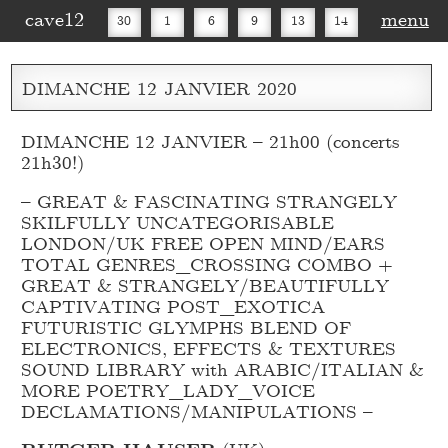
cave12
menu
30
1
6
9
13
14
16
20
27
30
DIMANCHE
12
JANVIER
2020
DIMANCHE 12 JANVIER – 21h00 (concerts
21h30!)
– GREAT & FASCINATING STRANGELY
SKILFULLY UNCATEGORISABLE
LONDON/UK FREE OPEN MIND/EARS
TOTAL GENRES_
CROSSING COMBO +
GREAT & STRANGELY/BEAUTIFULLY
CAPTIVATING POST_
EXOTICA
FUTURISTIC GLYMPHS BLEND OF
ELECTRONICS, EFFECTS & TEXTURES
SOUND LIBRARY with ARABIC/ITALIAN &
MORE POETRY_
LADY_
VOICE
DECLAMATIONS/MANIPULATIONS –