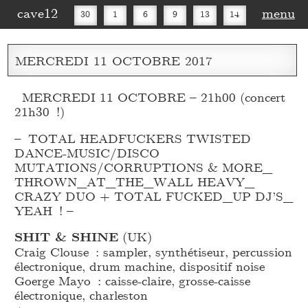
cave12
menu
30
1
6
9
13
14
16
20
27
30
MERCREDI
11
OCTOBRE
2017
MERCREDI 11 OCTOBRE – 21h00 (concert
21h30 !)
– TOTAL HEADFUCKERS TWISTED
DANCE-MUSIC/DISCO
MUTATIONS/CORRUPTIONS & MORE_
THROWN_
AT_
THE_
WALL HEAVY_
CRAZY DUO + TOTAL FUCKED_
UP DJ’S_
YEAH ! –
SHIT & SHINE
(UK)
Craig Clouse : sampler, synthétiseur, percussion
électronique, drum machine, dispositif noise
Goerge Mayo : caisse-claire, grosse-caisse
électronique, charleston