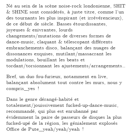
Né au sein de la scène noise-rock londonienne, SHIT
& SHINE sont considérés, à juste titre, comme l’un
des tournants les plus inspirant (et irrévérencieux),
de ce début de siècle. Basses étourdissantes,
joyeuses & enivrantes, lourds
changements/mutations de diverses formes de
dance-music, claquant & télescopant différents
embranchements disco, balançant des nuages de
dissonances exquises, mutilant/massacrant les
modulations, bouillant les beats et
tordant/torsionnant les ajustements/arrangements…
Bref, un duo fou-furieux, notamment en live,
balançant absolument tout contre les murs, nous y
compris_yes !
Dans le genre dérangé-habité et
totalement/jouissivement fucked-up-dance-music,
recommandé, qui plus est enrubanné par
évidemment la paire de passeurs de disques la plus
fucked-upé de la région, les génialement explosés
Office de Pute_yeah/yeah/yeah !