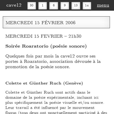
cave12
menu
30
1
6
9
13
14
16
20
27
30
MERCREDI
15
FÉVRIER
2006
MERCREDI 15 FEVRIER – 21h30
Soirée Roaratorio (poésie sonore)
Quelques fois par mois la cave12 ouvre ses
portes à Roaratorio, association dévouée à la
promotion de la poésie sonore.
Colette et Günther Ruch (Genève)
Colette et Günther Ruch sont actifs dans le
domaine de la poésie expérimentale, incluant ici
plus spécifiquement la poésie visuelle et/ou sonore.
Leur travail a été influencé par le mouvement
fluxus (tous deux ont ponctuellement participé à des