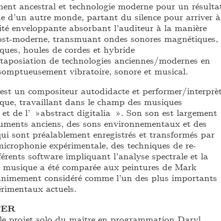
ment ancestral et technologie moderne pour un résulta
e d’un autre monde, partant du silence pour arriver à
vité enveloppante absorbant l’auditeur à la manière
post-moderne, transmuant ondes sonores magnétiques,
ques, houles de cordes et hybride
taposiation de technologies anciennes/modernes en
somptueusement vibratoire, sonore et musical.
st un compositeur autodidacte et performer/interprè
que, travaillant dans le champ des musiques
 et de l’ »abstract digitalia ». Son son est largement
ruments anciens, des sons environnementaux et des
qui sont préalablement enregistrés et transformés par
microphonie expérimentale, des techniques de re-
érents software impliquant l’analyse spectrale et la
a musique a été comparée aux peintures de Mark
animement considéré comme l’un des plus importants
érimentaux actuels.
TER
 le projet solo du maître en programmation Daryl