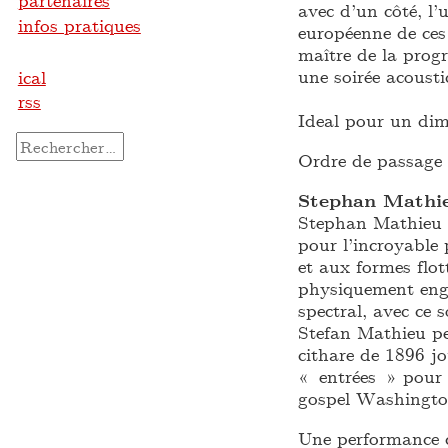
partenaires
avec d’un côté, l’
infos pratiques
européenne de ces
maître de la prog
une soirée acousti
ical
rss
Ideal pour un dim
Rechercher :
Ordre de passage 
Stephan Mathi
Stephan Mathieu e
pour l’incroyable 
et aux formes flot
physiquement engl
spectral, avec ce 
Stefan Mathieu p
cithare de 1896 jo
« entrées » pour 
gospel Washington
Une performance 