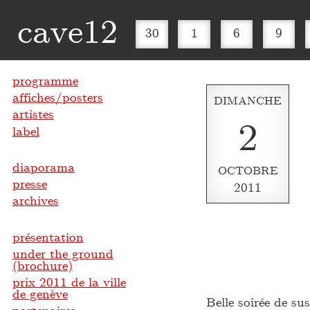
cave12
30
1
6
9
programme
affiches/posters
DIMANCHE
artistes
2
label
diaporama
OCTOBRE
presse
2011
archives
présentation
under the ground
(brochure)
prix 2011 de la ville
de genève
Belle soirée de su