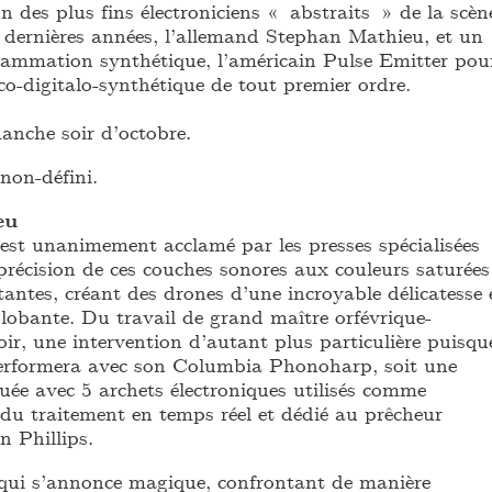
un des plus fins électroniciens « abstraits » de la scèn
 dernières années, l’allemand Stephan Mathieu, et un
rammation synthétique, l’américain Pulse Emitter pou
co-digitalo-synthétique de tout premier ordre.
anche soir d’octobre.
non-défini.
eu
st unanimement acclamé par les presses spécialisées
précision de ces couches sonores aux couleurs saturées
tantes, créant des drones d’une incroyable délicatesse 
obante. Du travail de grand maître orfévrique-
soir, une intervention d’autant plus particulière puisqu
erformera avec son Columbia Phonoharp, soit une
uée avec 5 archets électroniques utilisés comme
du traitement en temps réel et dédié au prêcheur
 Phillips.
qui s’annonce magique, confrontant de manière