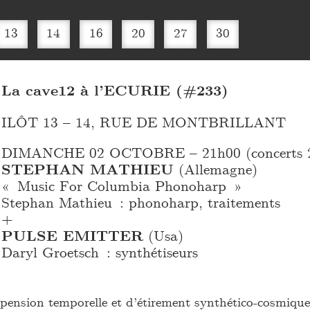
13
14
16
20
27
30
La cave12 à l’ECURIE (#233)
ILÔT 13 – 14, RUE DE MONTBRILLANT
DIMANCHE 02 OCTOBRE – 21h00 (concerts 2
STEPHAN MATHIEU
(Allemagne)
« Music For Columbia Phonoharp »
Stephan Mathieu : phonoharp, traitements
+
PULSE EMITTER
(Usa)
Daryl Groetsch : synthétiseurs
spension temporelle et d’étirement synthético-cosmique