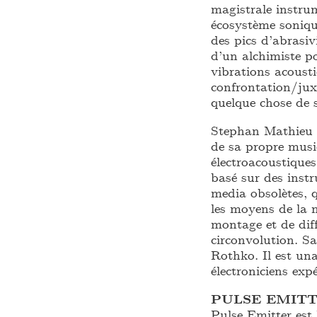
magistrale instru
écosystème soniqu
des pics d’abrasi
d’un alchimiste 
vibrations acousti
confrontation/jux
quelque chose de 
Stephan Mathieu e
de sa propre musi
électroacoustiques
basé sur des inst
media obsolètes, 
les moyens de la 
montage et de diff
circonvolution. S
Rothko. Il est un
électroniciens exp
PULSE EMIT
Pulse Emitter est