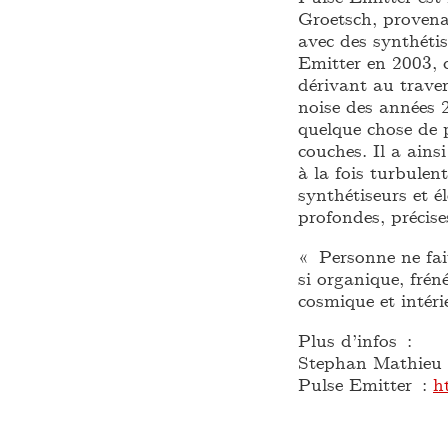
Groetsch, provena
avec des synthétis
Emitter en 2003, 
dérivant au traver
noise des années 
quelque chose de 
couches. Il a ains
à la fois turbulen
synthétiseurs et é
profondes, précis
« Personne ne fai
si organique, frén
cosmique et inté
Plus d’infos :
Stephan Mathieu
Pulse Emitter :
h