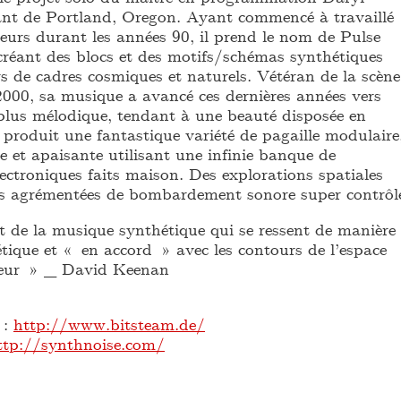
nt de Portland, Oregon. Ayant commencé à travaillé
eurs durant les années 90, il prend le nom de Pulse
créant des blocs et des motifs/schémas synthétiques
s de cadres cosmiques et naturels. Vétéran de la scène
2000, sa musique a avancé ces dernières années vers
plus mélodique, tendant à une beauté disposée en
i produit une fantastique variété de pagaille modulaire
te et apaisante utilisant une infinie banque de
lectroniques faits maison. Des explorations spatiales
es agrémentées de bombardement sonore super contrôl
t de la musique synthétique qui se ressent de manière
étique et « en accord » avec les contours de l’espace
rieur » _ David Keenan
 :
http://www.bitsteam.de/
ttp://synthnoise.com/