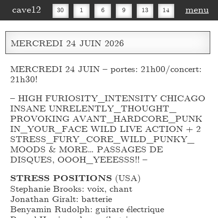
cave12
menu
30
1
6
9
13
14
16
20
27
30
MERCREDI
24
JUIN
2026
MERCREDI 24 JUIN – portes: 21h00/concert:
21h30!
– HIGH FURIOSITY_
INTENSITY CHICAGO
INSANE UNRELENTLY_
THOUGHT_
PROVOKING AVANT_
HARDCORE_
PUNK
IN_
YOUR_
FACE WILD LIVE ACTION + 2
STRESS_
FURY_
CORE_
WILD_
PUNKY_
MOODS & MORE… PASSAGES DE
DISQUES, OOOH_
YEEESSS!! –
STRESS POSITIONS
(USA)
Stephanie Brooks: voix, chant
Jonathan Giralt: batterie
Benyamin Rudolph: guitare électrique