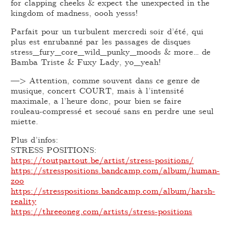
for clapping cheeks & expect the unexpected in the
kingdom of madness, oooh yesss!
Parfait pour un turbulent mercredi soir d’été, qui
plus est enrubanné par les passages de disques
stress_fury_core_wild_punky_moods & more… de
Bamba Triste & Fuxy Lady, yo_yeah!
—> Attention, comme souvent dans ce genre de
musique, concert COURT, mais à l’intensité
maximale, a l’heure donc, pour bien se faire
rouleau-compressé et secoué sans en perdre une seul
miette.
Plus d’infos:
STRESS POSITIONS:
https://toutpartout.be/artist/stress-positions/
https://stresspositions.bandcamp.com/album/human-
zoo
https://stresspositions.bandcamp.com/album/harsh-
reality
https://threeoneg.com/artists/stress-positions