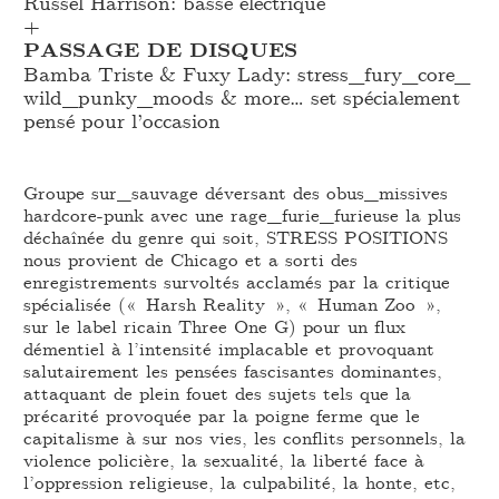
Russel Harrison: basse électrique
+
PASSAGE DE DISQUES
Bamba Triste & Fuxy Lady: stress_
fury_
core_
wild_
punky_
moods & more… set spécialement
pensé pour l’occasion
Groupe sur_sauvage déversant des obus_missives
hardcore-punk avec une rage_furie_furieuse la plus
déchaînée du genre qui soit, STRESS POSITIONS
nous provient de Chicago et a sorti des
enregistrements survoltés acclamés par la critique
spécialisée (« Harsh Reality », « Human Zoo »,
sur le label ricain Three One G) pour un flux
démentiel à l’intensité implacable et provoquant
salutairement les pensées fascisantes dominantes,
attaquant de plein fouet des sujets tels que la
précarité provoquée par la poigne ferme que le
capitalisme à sur nos vies, les conflits personnels, la
violence policière, la sexualité, la liberté face à
l’oppression religieuse, la culpabilité, la honte, etc,