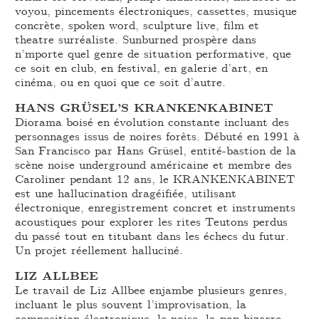
voyou, pincements électroniques, cassettes, musique
concrète, spoken word, sculpture live, film et
theatre surréaliste. Sunburned prospère dans
n’mporte quel genre de situation performative, que
ce soit en club, en festival, en galerie d’art, en
cinéma, ou en quoi que ce soit d’autre.
HANS GRÜSEL’S KRANKENKABINET
Diorama boisé en évolution constante incluant des
personnages issus de noires forêts. Débuté en 1991 à
San Francisco par Hans Grüsel, entité-bastion de la
scène noise underground américaine et membre des
Caroliner pendant 12 ans, le KRANKENKABINET
est une hallucination dragéifiée, utilisant
électronique, enregistrement concret et instruments
acoustiques pour explorer les rites Teutons perdus
du passé tout en titubant dans les échecs du futur.
Un projet réellement halluciné.
LIZ ALLBEE
Le travail de Liz Allbee enjambe plusieurs genres,
incluant le plus souvent l’improvisation, la
composition électronique, le noise, la pop bizarre,