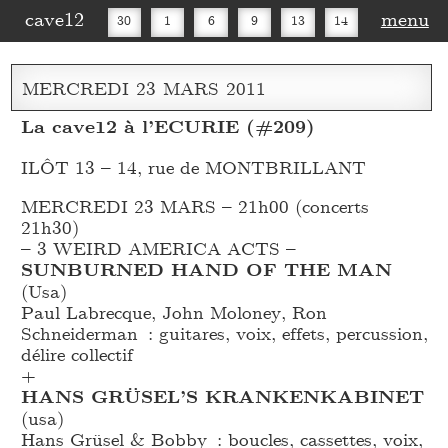
cave12
menu
30
1
6
9
13
14
16
20
27
30
MERCREDI
23
MARS
2011
La cave12 à l’ECURIE (#209)
ILÔT 13 – 14, rue de MONTBRILLANT
MERCREDI 23 MARS – 21h00 (concerts
21h30)
– 3 WEIRD AMERICA ACTS –
SUNBURNED HAND OF THE MAN
(Usa)
Paul Labrecque, John Moloney, Ron
Schneiderman : guitares, voix, effets, percussion,
délire collectif
+
HANS GRÜSEL’S KRANKENKABINET
(usa)
Hans Grüsel & Bobby : boucles, cassettes, voix,