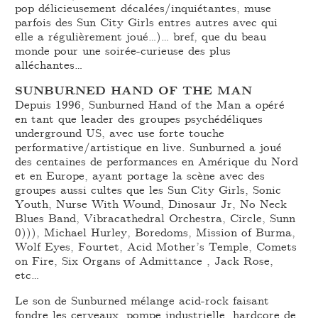
pop délicieusement décalées/inquiétantes, muse
parfois des Sun City Girls entres autres avec qui
elle a régulièrement joué…)… bref, que du beau
monde pour une soirée-curieuse des plus
alléchantes…
SUNBURNED HAND OF THE MAN
Depuis 1996, Sunburned Hand of the Man a opéré
en tant que leader des groupes psychédéliques
underground US, avec use forte touche
performative/artistique en live. Sunburned a joué
des centaines de performances en Amérique du Nord
et en Europe, ayant portage la scène avec des
groupes aussi cultes que les Sun City Girls, Sonic
Youth, Nurse With Wound, Dinosaur Jr, No Neck
Blues Band, Vibracathedral Orchestra, Circle, Sunn
0))), Michael Hurley, Boredoms, Mission of Burma,
Wolf Eyes, Fourtet, Acid Mother’s Temple, Comets
on Fire, Six Organs of Admittance , Jack Rose,
etc…
Le son de Sunburned mélange acid-rock faisant
fondre les cerveaux, pompe industrielle, hardcore de