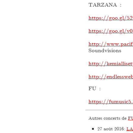
TARZANA :
https://goo.gl/52
https://goo.gl/v
http://www.pacif
Soundvisions
http://kemiallise
http://endlessweb
FU :
https://fumusic
Autres concerts de
F
27 août 2016
:
LA