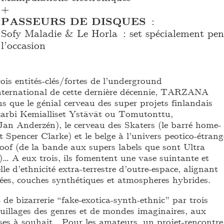
+
PASSEURS DE DISQUES
:
Sofy Maladie & Le Horla : set spécialement pen
l’occasion
ois entités-clés/fortes de l’underground
international de cette dernière décennie, TARZANA
 que le génial cerveau des super projets finlandais
zarbi Kemialliset Ystävät ou Tomutonttu,
 Jan Anderzén), le cerveau des Skaters (le barré home-
t Spencer Clarke) et le belge à l’univers peotico-étrang
oof (de la bande aux supers labels que sont Ultra
 A eux trois, ils fomentent une vase suintante et
e d’ethnicité extra-terrestre d’outre-espace, alignant
es, couches synthétiques et atmospheres hybrides.
de bizarrerie “fake-exotica-synth-ethnic” par trois
ouillages des genres et de mondes imaginaires, aux
ses à souhait… Pour les amateurs, un projet-rencontre