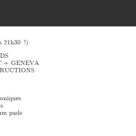
 21h30 !)
LDS
T + GENEVA
RUCTIONS
roniques
cs
rum pads