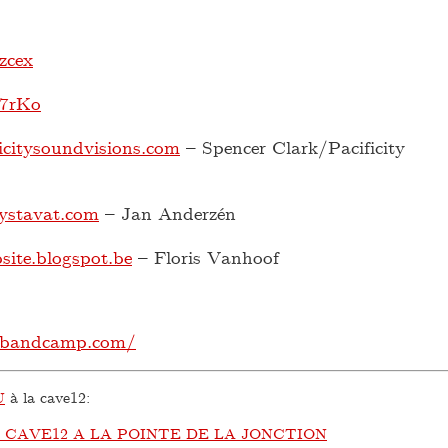
zcex
07rKo
icitysoundvisions.com
– Spencer Clark/Pacificity
tystavat.com
– Jan Anderzén
site.blogspot.be
– Floris Vanhoof
5.bandcamp.com/
U
à la cave12:
 CAVE12 A LA POINTE DE LA JONCTION