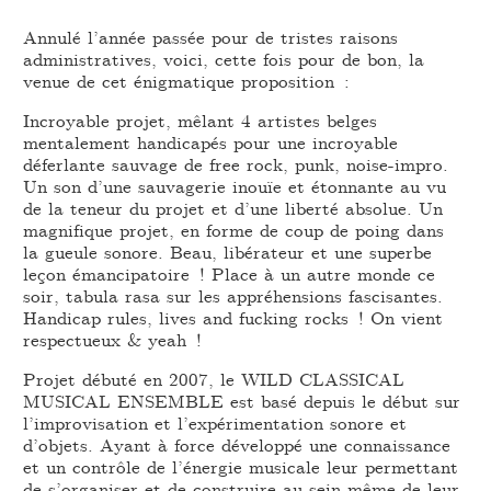
Annulé l’année passée pour de tristes raisons
administratives, voici, cette fois pour de bon, la
venue de cet énigmatique proposition :
Incroyable projet, mêlant 4 artistes belges
mentalement handicapés pour une incroyable
déferlante sauvage de free rock, punk, noise-impro.
Un son d’une sauvagerie inouïe et étonnante au vu
de la teneur du projet et d’une liberté absolue. Un
magnifique projet, en forme de coup de poing dans
la gueule sonore. Beau, libérateur et une superbe
leçon émancipatoire ! Place à un autre monde ce
soir, tabula rasa sur les appréhensions fascisantes.
Handicap rules, lives and fucking rocks ! On vient
respectueux & yeah !
Projet débuté en 2007, le WILD CLASSICAL
MUSICAL ENSEMBLE est basé depuis le début sur
l’improvisation et l’expérimentation sonore et
d’objets. Ayant à force développé une connaissance
et un contrôle de l’énergie musicale leur permettant
de s’organiser et de construire au sein même de leur