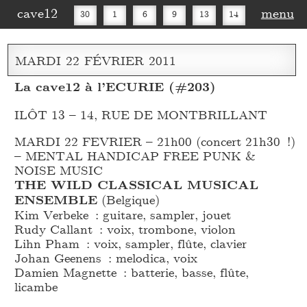
cave12
menu
30
1
6
9
13
14
16
20
27
30
MARDI
22
FÉVRIER
2011
La cave12 à l’ECURIE (#203)
ILÔT 13 – 14, RUE DE MONTBRILLANT
MARDI 22 FEVRIER – 21h00 (concert 21h30 !)
– MENTAL HANDICAP FREE PUNK &
NOISE MUSIC
THE WILD CLASSICAL MUSICAL
ENSEMBLE
(Belgique)
Kim Verbeke : guitare, sampler, jouet
Rudy Callant : voix, trombone, violon
Lihn Pham : voix, sampler, flûte, clavier
Johan Geenens : melodica, voix
Damien Magnette : batterie, basse, flûte,
licambe