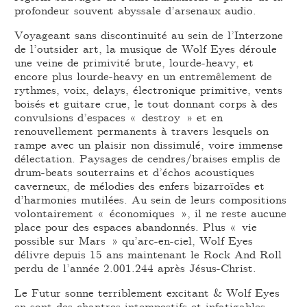
profondeur souvent abyssale d’arsenaux audio.
Voyageant sans discontinuité au sein de l’Interzone
de l’outsider art, la musique de Wolf Eyes déroule
une veine de primivité brute, lourde-heavy, et
encore plus lourde-heavy en un entremêlement de
rythmes, voix, delays, électronique primitive, vents
boisés et guitare crue, le tout donnant corps à des
convulsions d’espaces « destroy » et en
renouvellement permanents à travers lesquels on
rampe avec un plaisir non dissimulé, voire immense
délectation. Paysages de cendres/braises emplis de
drum-beats souterrains et d’échos acoustiques
caverneux, de mélodies des enfers bizarroïdes et
d’harmonies mutilées. Au sein de leurs compositions
volontairement « économiques », il ne reste aucune
place pour des espaces abandonnés. Plus « vie
possible sur Mars » qu’arc-en-ciel, Wolf Eyes
délivre depuis 15 ans maintenant le Rock And Roll
perdu de l’année 2.001.244 après Jésus-Christ.
Le Futur sonne terriblement excitant & Wolf Eyes
en sont des chantres intempestifs et infatigables.