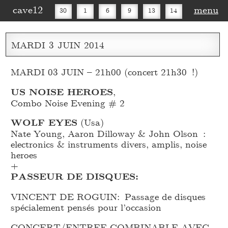
cave12
menu
30
1
6
9
13
14
16
20
27
30
MARDI
3
JUIN
2014
MARDI 03 JUIN – 21h00 (concert 21h30 !)
US NOISE HEROES
,
Combo Noise Evening # 2
WOLF EYES
(Usa)
Nate Young, Aaron Dilloway & John Olson :
electronics & instruments divers, amplis, noise
heroes
+
PASSEUR DE DISQUES:
VINCENT DE ROGUIN: Passage de disques
spécialement pensés pour l’occasion
CONCERT/ENTREE COMBINABLE AVEC