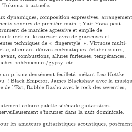
t-Tokoma » actuelle.
ux dynamiques, composition expressives, arrangemen
ments sonores de première main ; Yair Yona peut
trument de manière agressive et emplie de
unk rock ou le caresser avec de gracieuses et
entes techniques de « fingerstyle ». Virtuose multi-
cette, alternant dérives cinématiques, éclaboussures,
’avant, combustions, allures furieuses, tempérances,
uches bohémiennes/gypsy, etc…
 un prisme densément feuilleté, mêlant Leo Kottke
u ! Black Emperor, James Blackshaw avec la musiq
e de l’Est, Robbie Basho avec le rock des seventies,
utement colorée palette sérénade guitaristico-
erveilleusement s’incurser dans la nuit dominicale.
pour les amateurs guitaristiques acoustiques, posémen