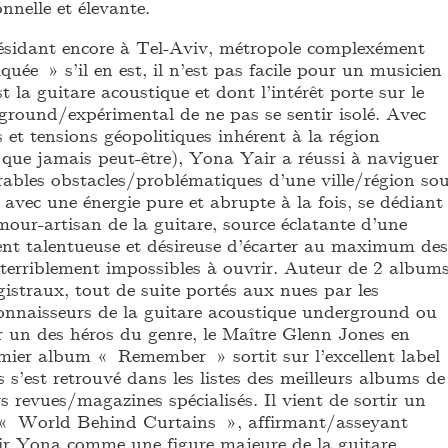
nelle et élevante.
ésidant encore à Tel-Aviv, métropole complexément
quée » s’il en est, il n’est pas facile pour un musicien
 la guitare acoustique et dont l’intérêt porte sur le
rground/expérimental de ne pas se sentir isolé. Avec
s et tensions géopolitiques inhérent à la région
 que jamais peut-être), Yona Yair a réussi à naviguer
ables obstacles/problématiques d’une ville/région so
 avec une énergie pure et abrupte à la fois, se dédiant
our-artisan de la guitare, source éclatante d’une
ent talentueuse et désireuse d’écarter au maximum des
terriblement impossibles à ouvrir. Auteur de 2 albums
istraux, tout de suite portés aux nues par les
onnaisseurs de la guitare acoustique underground ou
r un des héros du genre, le Maître Glenn Jones en
mier album « Remember » sortit sur l’excellent label
 s’est retrouvé dans les listes des meilleurs albums de
s revues/magazines spécialisés. Il vient de sortir un
« World Behind Curtains », affirmant/asseyant
ir Yona comme une figure majeure de la guitare