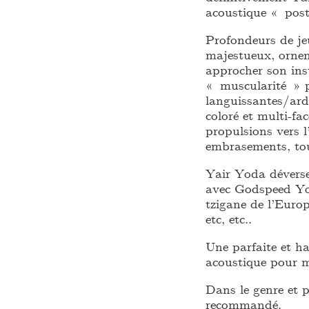
acoustique « pos
Profondeurs de je
majestueux, orne
approcher son ins
« muscularité » p
languissantes/ard
coloré et multi-fa
propulsions vers l
embrasements, to
Yair Yoda déverse
avec Godspeed Yo
tzigane de l’Europ
etc, etc..
Une parfaite et ha
acoustique pour m
Dans le genre et 
recommandé.