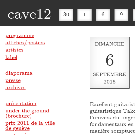
cave12
30
1
6
9
programme
affiches/posters
DIMANCHE
artistes
6
label
diaporama
SEPTEMBRE
presse
2015
archives
présentation
Excellent guitaris
under the ground
guitaristique Tak
(brochure)
l’univers du fing
prix 2011 de la ville
fondamentaux en s
de genève
manière somptueu