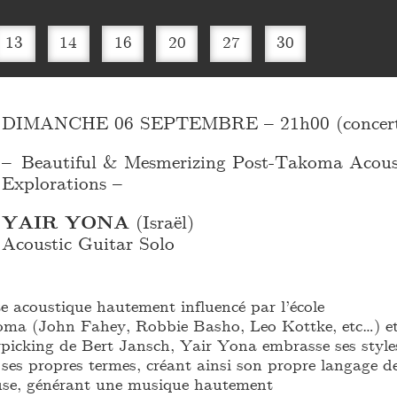
13
14
16
20
27
30
DIMANCHE 06 SEPTEMBRE – 21h00 (concert
– Beautiful & Mesmerizing Post-Takoma Acous
Explorations –
YAIR YONA
(Israël)
Acoustic Guitar Solo
te acoustique hautement influencé par l’école
oma (John Fahey, Robbie Basho, Leo Kottke, etc…) e
erpicking de Bert Jansch, Yair Yona embrasse ses style
es propres termes, créant ainsi son propre langage d
se, générant une musique hautement