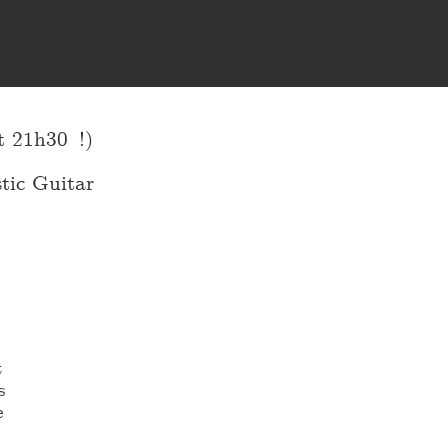
 21h30 !)
tic Guitar
t
s
e