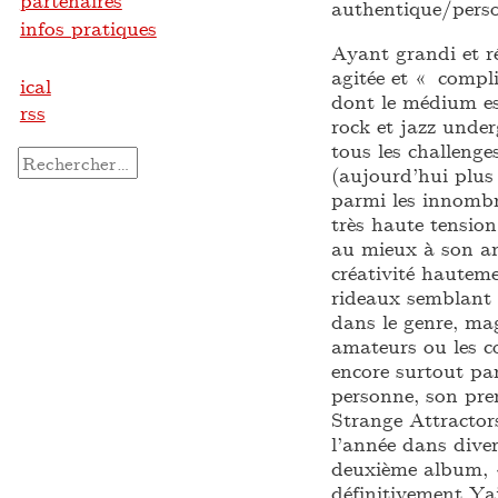
partenaires
authentique/person
infos pratiques
Ayant grandi et r
agitée et « compli
ical
dont le médium est
rss
rock et jazz unde
tous les challenge
Rechercher :
(aujourd’hui plus
parmi les innombr
très haute tension
au mieux à son am
créativité hautem
rideaux semblant 
dans le genre, mag
amateurs ou les c
encore surtout pa
personne, son pre
Strange Attractors
l’année dans diver
deuxième album, 
définitivement Ya