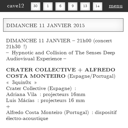
cave12
menu
30
1
6
9
13
14
16
20
27
30
DIMANCHE
11
JANVIER
2015
DIMANCHE 11 JANVIER – 21h00 (concert
21h30 !)
– Hypnotic and Collision of The Senses Deep
Audiovisual Experience –
CRATER COLLECTIVE + ALFREDO
COSTA MONTEIRO
(Espagne/Portugal)
« 3quin0x »
Crater Collective (Espagne) :
Adriana Vila : projecteurs 16mm
Luis Mácías : projecteurs 16 mm
+
Alfredo Costa Monteiro (Portugal) : dispositif
électro-acoustique