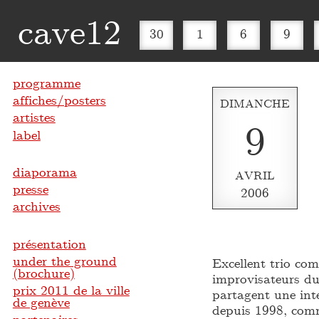
cave12
30
1
6
9
programme
affiches/posters
DIMANCHE
artistes
9
label
diaporama
AVRIL
presse
2006
archives
présentation
under the ground
Excellent trio com
(brochure)
improvisateurs d
prix 2011 de la ville
partagent une int
de genève
depuis 1998, comm