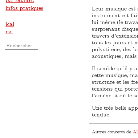
partenaires
infos pratiques
Leur musique est 
instrument est fai
lui-même (le trava
ical
surprenant disque
rss
travers d’extensi
tous les jours et m
Rechercher :
polystirène, des b
acoustiques, mais 
Il semble qu’il y
cette musique, ma
structure et les 
tensions qui porte
l’amène là où le s
Une très belle ap
tendue.
Autres concerts de
Al