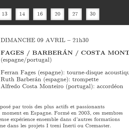
13
14
16
20
27
30
DIMANCHE 09 AVRIL – 21h30
FAGES / BARBERÁN / COSTA MON
(espagne/portugal)
Ferran Fages (espagne): tourne-disque acoustiq
Ruth Barberán (espagne): trompette
Alfredo Costa Monteiro (portugal): accordéon
posé par trois des plus actifs et passionants
u moment en Espagne. Formé en 2003, ces membres
ense expérience ensemble dans d’autres formations
e dans les projets I treni Inerti ou Cremaster.