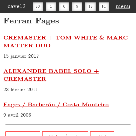
cave12
menu
30
1
6
9
13
14
Ferran Fages
16
20
27
30
CREMASTER + TOM WHITE & MARC
MATTER DUO
15 janvier 2017
ALEXANDRE BABEL SOLO +
CREMASTER
23 février 2011
Fages / Barberán / Costa Monteiro
9 avril 2006