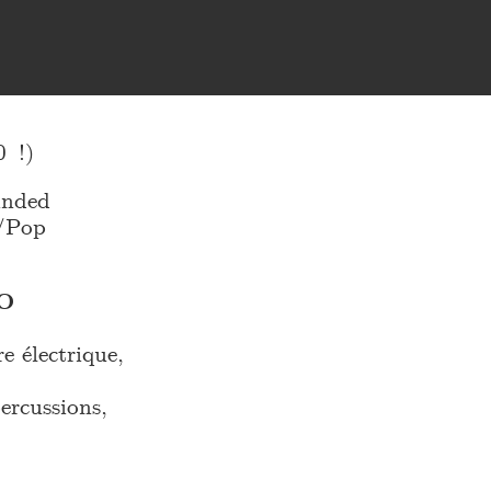
 !)
inded
k/Pop
O
e électrique,
rcussions,