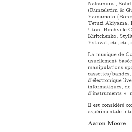
Nakamura , Solid
(Rünzelstirn & G
Yamamoto (Boredo
Tetuzi Akiyama, 
Uton, Birchville
Kiritchenko, Styl
Ystävät, etc, etc, 
La musique de Cou
usuellement basée
manipulations spo
cassettes/bandes,
d’électronique liv
informatiques, de 
d’instruments « n
Il est considéré c
expérimentale inte
Aaron Moore