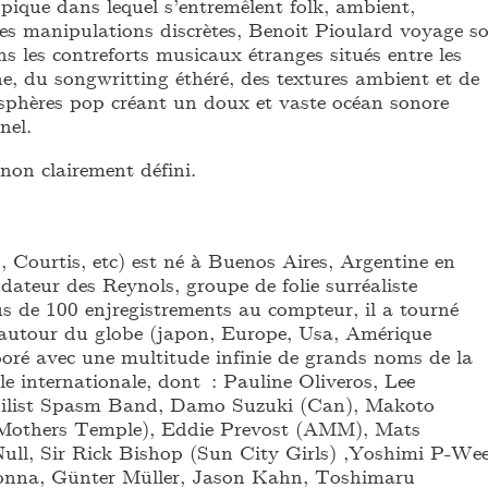
pique dans lequel s’entremêlent folk, ambient,
tres manipulations discrètes, Benoit Pioulard voyage s
 les contreforts musicaux étranges situés entre les
, du songwritting éthéré, des textures ambient et de
phères pop créant un doux et vaste océan sonore
nel.
non clairement défini.
, Courtis, etc) est né à Buenos Aires, Argentine en
ateur des Reynols, groupe de folie surréaliste
s de 100 enjregistrements au compteur, il a tourné
autour du globe (japon, Europe, Usa, Amérique
aboré avec une multitude infinie de grands noms de la
e internationale, dont : Pauline Oliveros, Lee
ilist Spasm Band, Damo Suzuki (Can), Makoto
Mothers Temple), Eddie Prevost (AMM), Mats
ll, Sir Rick Bishop (Sun City Girls) ,Yoshimi P-We
nna, Günter Müller, Jason Kahn, Toshimaru