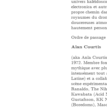
univers kaléidosco
electronica et au
propre chemin dans
royaumes du drone
doucereuses atmos
hautement person
Ordre de passage 
Alan Courtis
(aka Anla Courtis
1972. Membre fond
mythique avec plu
intensément tout 
Latine) et a coll
scène expérimental
Ranaldo, The Nih
Kawabata (Acid 
Gustafsson, KK Nu
(Boredoms), Maso