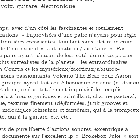
voix, guitare, électronique
ps, avec d’un côté les fascinantes et totalement
rations » improvisées d’une paire n’ayant pour règle
frontières conscientes, fouillant sans filet ni retenue
 de l’inconscient « automatique/spontané ». Pas
 paire ayant, chacun de leur côté, donné corps aux
lus surréalistes de la planète : les extraordinaires
 Courtis et les mystérieux/facétieux/absurdo-
 moins passionnants Volcano The Bear pour Aaron
 groupes ayant fait coulé beaucoup de sons (et d’encr
 et donc, ce duo totalement imprévisible, remplis
bric-à-brac organiques et scintillant, charme pastoral,
ue, textures finement (dé)formées, junk grooves et
 mélodiques lointaines et fantômes, qui à la trompette
e, qui à la guitare, etc, etc..
s de pure liberté d’actions sonores, excentrique à
é documenté sur l’excellent lp « Brokebox Juke » sort