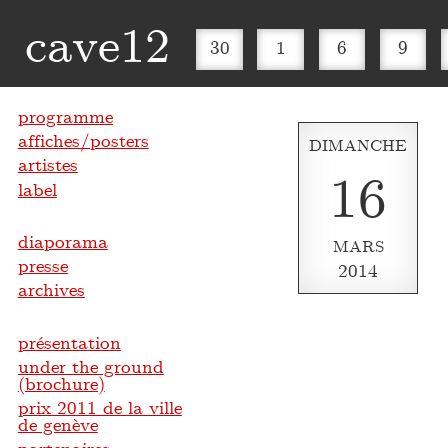
cave12
30
1
6
9
programme
affiches/posters
DIMANCHE
artistes
16
label
diaporama
MARS
presse
2014
archives
présentation
under the ground
(brochure)
prix 2011 de la ville
de genève