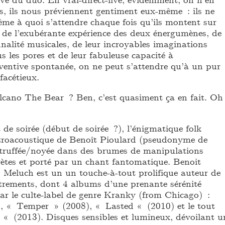
urs, ils nous préviennent gentiment eux-même : ils ne
me à quoi s’attendre chaque fois qu’ils montent sur
 de l’exubérante expérience des deux énergumènes, de
nnalité musicales, de leur incroyables imaginations
 les pores et de leur fabuleuse capacité à
nventive spontanée, on ne peut s’attendre qu’à un pur
facétieux.
cano The Bear ? Ben, c’est quasiment ça en fait. Oh
de soirée (début de soirée ?), l’énigmatique folk
troacoustique de Benoît Pioulard (pseudonyme de
ruffée/noyée dans des brumes de manipulations
rètes et porté par un chant fantomatique. Benoit
eluch est un un touche-à-tout prolifique auteur de
rements, dont 4 albums d’une prenante sérénité
par le culte-label de genre Kranky (from Chicago) :
, « Temper » (2008), « Lasted « (2010) et le tout
« (2013). Disques sensibles et lumineux, dévoilant u