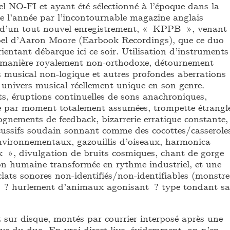
el NO-FI et ayant été sélectionné à l’époque dans la
de l’année par l’incontournable magazine anglais
 d’un tout nouvel enregistrement, « KPPB », venant
label d’Aaron Moore (Earbook Recordings), que ce duo
entant débarque ici ce soir. Utilisation d’instruments
e manière royalement non-orthodoxe, détournement
t musical non-logique et autres profondes aberrations
univers musical réellement unique en son genre.
s, éruptions continuelles de sons anachroniques,
e par moment totalement assumées, trompette étrangl
ognements de feedback, bizarrerie erratique constante,
ussifs soudain sonnant comme des cocottes/casserole
nvironnementaux, gazouillis d’oiseaux, harmonica
x », divulgation de bruits cosmiques, chant de gorge
on humaine transformée en rythme industriel, et une
éclats sonores non-identifiés/non-identifiables (monstre
n ? hurlement d’animaux agonisant ? type tondant sa
st sur disque, montés par courrier interposé après une
live du duo. En vrai-direct-live, évidemment, on n’en