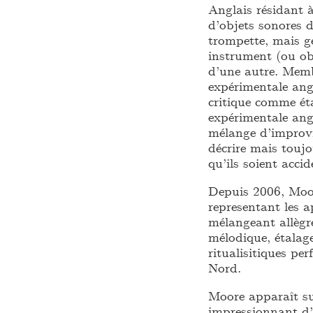
Anglais résidant 
d’objets sonores d
trompette, mais gé
instrument (ou ob
d’une autre. Mem
expérimentale an
critique comme ét
expérimentale ang
mélange d’improvis
décrire mais toujo
qu’ils soient accid
Depuis 2006, Moor
representant les 
mélangeant allègr
mélodique, étalag
ritualisitiques p
Nord.
Moore apparaît su
impressionnant d’a