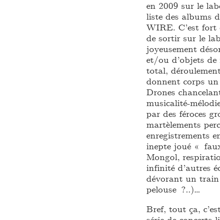
en 2009 sur le lab
liste des albums 
WIRE. C’est fort
de sortir sur le 
joyeusement désori
et/ou d’objets d
total, déroulemen
donnent corps un 
Drones chancelant
musicalité-mélodi
par des féroces gr
martèlements perc
enregistrements e
inepte joué « fau
Mongol, respirati
infinité d’autres 
dévorant un trai
pelouse ?..)…
Bref, tout ça, c’e
série de concerts 