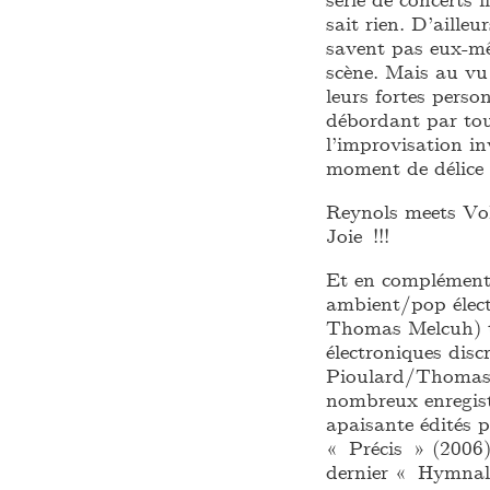
sait rien. D’aille
savent pas eux-mê
scène. Mais au vu
leurs fortes perso
débordant par tous
l’improvisation i
moment de délice 
Reynols meets Vol
Joie !!!
Et en complément 
ambient/pop élec
Thomas Melcuh) t
électroniques disc
Pioulard/Thomas M
nombreux enregist
apaisante édités 
« Précis » (2006)
dernier « Hymnal 