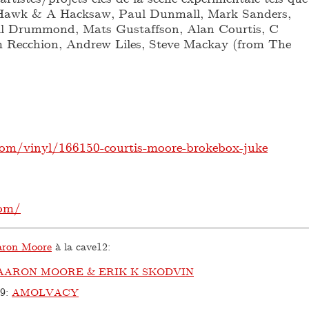
 Hawk & A Hacksaw, Paul Dunmall, Mark Sanders,
ll Drummond, Mats Gustaffson, Alan Courtis, C
 Recchion, Andrew Liles, Steve Mackay (from The
om/vinyl/166150-courtis-moore-brokebox-juke
com/
ron Moore
à la cave12:
AARON MOORE & ERIK K SKODVIN
09
:
AMOLVACY