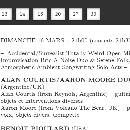
13
14
16
20
27
30
DIMANCHE 16 MARS – 21h00 (concerts 21h30
– Accidental/Surrealist Totally Weird-Open M
Improvisation Bric-A-Noise Duo & Serene Fol
Atmospheric-Ambient Songwriting Solo Acts –
ALAN COURTIS/AARON MOORE DU
(Argentine/UK)
Alan Courtis (from Reynols, Argentine) : guitar
objets et interventions diverses
Aaron Moore (from Volcano The Bear, UK) : pe
voix, objets divers, trompette
+
BENOIT PIOULARD
(USA)