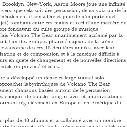
à Brooklyn, New-York, Aaron Moore joue une infinité
ivers, que cela soit des percussion, de sa voix ou de la
néralement il considère et joue de n’importe quel
jet) tombant entre ces mains et ceci d’une manière ou
bre fondateur du culte groupe de musique
glais Volcano The Bear unanimement acclamé par la
ant l’un des groupes phares/majeurs de la scène
lo-saxonne des ces 15 dernières années, avec leur
ation et de composition et à la musique difficile à
urs en quête de changement et de nouvelles directions
entels ou prévus/réfléchis.
e a développé un dense et large travail solo,
approaches labyrinthiques de Volcano The Bear
ement chansons basées autour de le percussion
es époques de boucles progressives et improvisations
erformant régulièrement en Europe et en Amérique du
r plus de 40 albums et a collaboré avec un nombre
rtistes/projets clés de la scène expérimentale tels que