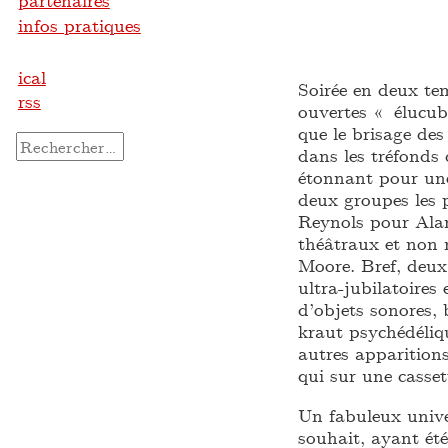
partenaires
infos pratiques
ical
Soirée en deux tem
rss
ouvertes « élucub
que le brisage des 
Rechercher :
dans les tréfonds
étonnant pour une
deux groupes les p
Reynols pour Alan
théâtraux et non
Moore. Bref, deux
ultra-jubilatoires
d’objets sonores, 
kraut psychédéliq
autres apparitions
qui sur une cassett
Un fabuleux univer
souhait, ayant ét