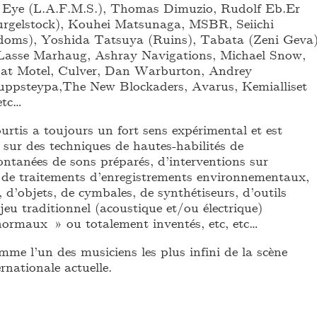
 Eye (L.A.F.M.S.), Thomas Dimuzio, Rudolf Eb.Er
urgelstock), Kouhei Matsunaga, MSBR, Seiichi
ms), Yoshida Tatsuya (Ruins), Tabata (Zeni Geva)
Lasse Marhaug, Ashray Navigations, Michael Snow,
 Cat Motel, Culver, Dan Warburton, Andrey
luppsteypa,The New Blockaders, Avarus, Kemialliset
etc…
rtis a toujours un fort sens expérimental et est
 sur des techniques de hautes-habilités de
ntanées de sons préparés, d’interventions sur
 de traitements d’enregistrements environnementaux,
e, d’objets, de cymbales, de synthétiseurs, d’outils
jeu traditionnel (acoustique et/ou électrique)
ormaux » ou totalement inventés, etc, etc…
omme l’un des musiciens les plus infini de la scène
rnationale actuelle.