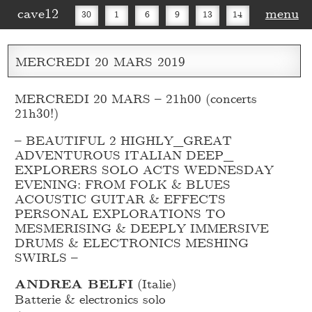
cave12
menu
30
1
6
9
13
14
16
20
27
30
MERCREDI
20
MARS
2019
MERCREDI 20 MARS – 21h00 (concerts
21h30!)
– BEAUTIFUL 2 HIGHLY_
GREAT
ADVENTUROUS ITALIAN DEEP_
EXPLORERS SOLO ACTS WEDNESDAY
EVENING: FROM FOLK & BLUES
ACOUSTIC GUITAR & EFFECTS
PERSONAL EXPLORATIONS TO
MESMERISING & DEEPLY IMMERSIVE
DRUMS & ELECTRONICS MESHING
SWIRLS –
ANDREA BELFI
(Italie)
Batterie & electronics solo