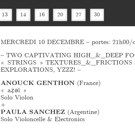
13
14
16
20
27
30
MERCREDI 10 DECEMBRE – portes: 21h00/con
– TWO CAPTIVATING HIGH_
&_
DEEP FO
« STRINGS » TEXTURES_
&_
FRICTIONS 
EXPLORATIONS, YZZZ! –
ANOUCK GENTHON
(France)
« aẓǝl »
Solo Violon
+
PAULA SANCHEZ
(Argentine)
Solo Violoncelle & Electronics