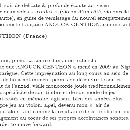
i soir de délicate & profonde écoute active en
ec deux solos « cordes » (violon d’un côté, violoncelle
’autre), en guise de vernissage du nouvel enregistreme
 violoniste française ANOUCK GENTHON, comme suit
HON (France)
olon», prend sa source dans une recherche
que que ANOUCK GENTHON a mené en 2009 au Nig
uarègue. Cette imprégnation au long cours au sein de
icale lui a notamment permis de découvrir le son et
ant de l’anzad, vielle monocorde jouée traditionnelleme
 spécificité de son timbre et de son mode de jeu
nt restés en mémoire, agissant bien des années plus
pre jeu au violon. aẓǝl, devenu mon « air de
it alors tant comme la résultante de cette filiation qu
ement au coeur de ses propres accointances sonores.
rder to move forward.