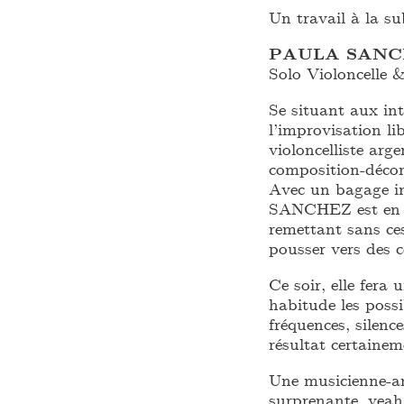
Un travail à la su
PAULA SANCH
Solo Violoncelle &
Se situant aux int
l’improvisation lib
violoncelliste ar
composition-décom
Avec un bagage in
SANCHEZ est en q
remettant sans ces
pousser vers des c
Ce soir, elle fera
habitude les possi
fréquences, silenc
résultat certaine
Une musicienne-ar
surprenante, yeah