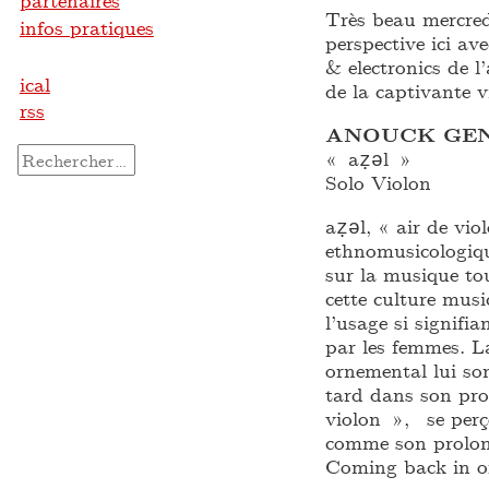
partenaires
Très beau mercred
infos pratiques
perspective ici av
& electronics de l
ical
de la captivante
rss
ANOUCK GENT
Rechercher :
« aẓǝl »
Solo Violon
aẓǝl, « air de vi
ethnomusicologi
sur la musique to
cette culture mus
l’usage si signifi
par les femmes. La
ornemental lui so
tard dans son pro
violon », se perço
comme son prolong
Coming back in o