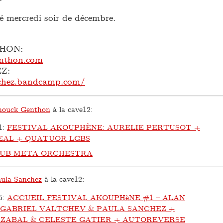
é mercredi soir de décembre.
HON:
enthon.com
Z:
chez.bandcamp.com/
ouck Genthon
à la cave12:
1
:
FESTIVAL AKOUPHÈNE: AURELIE PERTUSOT +
EAL + QUATUOR LGBS
SUB META ORCHESTRA
ula Sanchez
à la cave12:
5
:
ACCUEIL FESTIVAL AKOUPHèNE #1 – ALAN
 GABRIEL VALTCHEV & PAULA SANCHEZ +
ZABAL & CELESTE GATIER + AUTOREVERSE