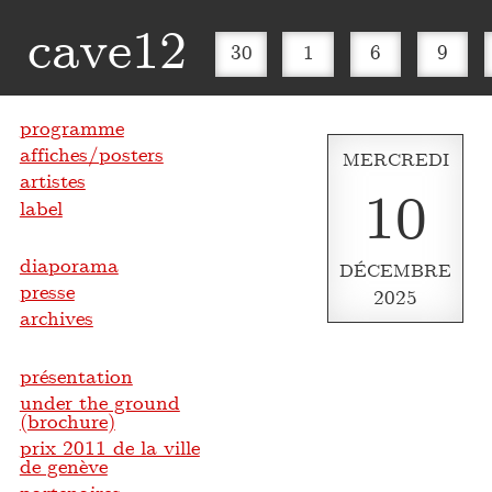
cave12
30
1
6
9
programme
affiches/posters
MERCREDI
artistes
10
label
diaporama
DÉCEMBRE
presse
2025
archives
présentation
under the ground
(brochure)
prix 2011 de la ville
de genève