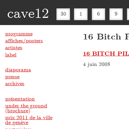
cave12
30
1
6
9
programme
16 Bitch 
affiches/posters
artistes
16 BITCH PIL
label
4 juin 2008
diaporama
presse
archives
présentation
under the ground
(brochure)
prix 2011 de la ville
de genève