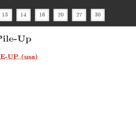
13
14
16
20
27
30
Pile-Up
E-UP (usa)