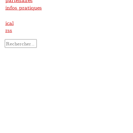
partenaires
infos pratiques
ical
rss
Rechercher :