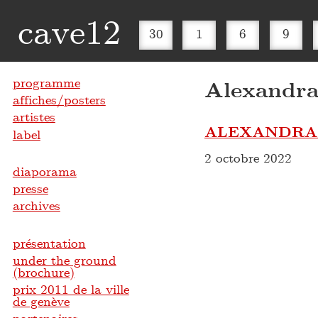
cave12
30
1
6
9
programme
Alexandra
affiches/posters
artistes
ALEXANDRA 
label
2 octobre 2022
diaporama
presse
archives
présentation
under the ground
(brochure)
prix 2011 de la ville
de genève