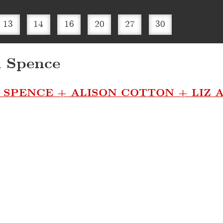
13
14
16
20
27
30
 Spence
SPENCE + ALISON COTTON + LIZ 