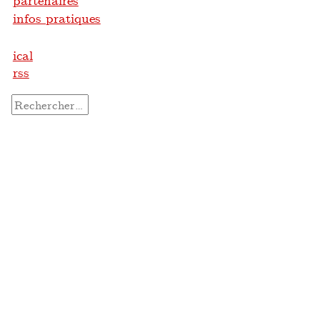
partenaires
infos pratiques
ical
rss
Rechercher :